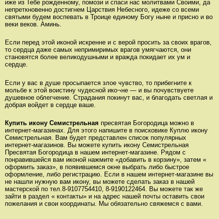
иже из Тебе рожденному, помози и спаси нас молитвами Своими, да
непреткновенно достигнем Царствия Небесного, идеже со всеми
святыми будем воспевать в Троице единому Богу ныне и присно и во
веки веков. Аминь.
Если перед этой иконой искренне и с верой просить за своих врагов,
то сердца даже самых непримиримых врагов умягчаются, они
становятся более великодушными и вражда покидает их ум и
сердце.
Если у вас в душе просыпается злое чувство, то прибегните к
мольбе к этой воистину чудесной ико¬не — и вы почувствуете
душевное облегчение. Страдания покинут вас, и благодать светлая и
добрая войдет в сердце ваше.
Купить икону Семистрельная
пресвятая Богородица можно в
интернет-магазинах. Для этого напишите в поисковике Куплю икону
Семистрельная. Вам будет представлен список популярных
интернет-магазинов. Вы можете купить икону Семистрельная
Пресвятая Богородица в нашем интернет-магазине. Рядом с
понравившейся вам иконой нажмите «добавить в корзину», затем «
оформить заказ», в появившемся окне выбрать либо быстрое
оформление, либо регистрацию. Если в нашем интернет-магазине вы
не нашли нужную вам икону, вы можете сделать заказ в нашей
мастерской по тел.8-9107754410, 8-9190122464. Вы можете так же
зайти в раздел « контакты» и на адрес нашей почты оставить свои
пожелания и свои координаты. Мы обязательно свяжемся с вами.