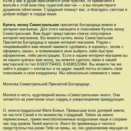
Если у вас в душе просыпается злое чувство, то прибегните к
мольбе к этой воистину чудесной ико¬не — и вы почувствуете
душевное облегчение. Страдания покинут вас, и благодать светлая и
добрая войдет в сердце ваше.
Купить икону Семистрельная
пресвятая Богородица можно в
интернет-магазинах. Для этого напишите в поисковике Куплю икону
Семистрельная. Вам будет представлен список популярных
интернет-магазинов. Вы можете купить икону Семистрельная
Пресвятая Богородица в нашем интернет-магазине. Рядом с
понравившейся вам иконой нажмите «добавить в корзину», затем «
оформить заказ», в появившемся окне выбрать либо быстрое
оформление, либо регистрацию. Если в нашем интернет-магазине вы
не нашли нужную вам икону, вы можете сделать заказ в нашей
мастерской по тел.8-9107754410, 8-9190122464. Вы можете так же
зайти в раздел « контакты» и на адрес нашей почты оставить свои
пожелания и свои координаты. Мы обязательно свяжемся с вами.
Молитва Семистрельной Пресвятой Богородице..
Молитв в честь чудотворной иконы «Семистрельная» много. Они
читаются на умягчение злых сердец и умиротворение враждующих.
О, многострадальная Мати Божья, Превысшая всех дочерей земли,
по чистоте Своей и по множеству страданий, Тобою на земле
перенесенных, прими многоболезненные воздыхания наши и сохрани
нас под кровом Твоей милости. Иного бо прибежища и теплого
предстательства разве Тебе не вемы, но, яко дерзновение имущая ко