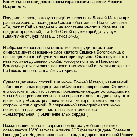
Богомладенце ожидаемого всем израильским народом Мессию,
Искупителя.
Предвидя скорбь, которую придётся перенести Божией Матери при
распятии Христа, праведный Симеон обратился к Ней со словами:
«Се, лежит Сей на падение и на восстание многих в Израиле и в
предмет пререканий, – и Тебе Самой оружие пройдет душу»
(Евангилие от Луки глава 2, стихи 34-35).
Изображение пронзенной семью мечами груди Богоматери
символизирует свершение слов святого Симеона Богоприимца о
прохождении святой души Богоматери оружием. Само оружие- это
невыносимая душевная скорбь, которую испытала Пресвятая
Богородица в часы распятия, крестных мучений и смерти на кресте
Ее Божественного Сына Иисуса Христа.
Существует очень схожий вид иконы Божией Матери, называемый
«Умягчение злых сердец», или «Симеоново проречение». Отличие
его состоит в том, что стрелы, пронзающие сердце Богородицы, на
этом образе расположены по три справа и слева, а одна снизу, в то
время как у «Семистрельной» иконы – четыре стрелы с одной
стороны и три с другой. В современной иконографии эти иконы,
несмотря на различия, часто называют одинаково –
«Семистрельная» («Умягчение злых сердец»).
Празднование иконе в современной богослужебной практике
совершается 13/26 августа, а также 2/15 февраля (в день Сретения
Господня) и в Неделю всех святых, когда в дореволюционной России