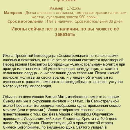
Размер
: 17-21см
Материал
: Доска липовая с левкасом, темперные краски на яичном
желтке, сусальное золото 960 пробы.
Срок изготовления
: Нет в наличии. Срок изготовления 30 дней
Иконы сейчас нет в наличии, но вы можете её
заказать
Икона Пресвятой Богородицы «Семистрельная» не только всеми
любима и почитаема, но и не без основания считается чудотворной.
Перед иконой Пресвятой Богородицы «Семистрельная» молятся
при
вражде или гонениях, об умиротворении враждующих, а также в
озлоблении сердца - о ниспослании дара терпения. Перед иконой
возносят молитвы за своих врагов, и у людей облегчаются их
душевные страдания, смягчаются враждебные отношения, уступая
место чувству милосердия.
Обычно на всех иконах Божия Мать изображена вместе со своим
Сыном или же в окружении ангелов и святых. На Семистрельной
иконе Пресвятая Богородица изображена одна, пронзенная семью
мечами (или стрелами ). Икона отображает евангельское
повествование о том, как Дева Мария с Иосифом Обручником
принесли в Иерусалимский храм Младенца Христа на 40-й день
после Его рождения. Присутствующий в храме святой старец
Симеон Богоприимец по внушению Духа Святого увидел в