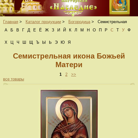
Главная
>
Каталог продукции
>
Богородица
>
Семистрельная
А
Б
В
Г
Д
Е
Ё
Ж
З
И
Й
К
Л
М
Н
О
П
Р
С
Т
У
Ф
Х
Ц
Ч
Ш
Щ
Ъ
Ы
Ь
Э
Ю
Я
Семистрельная икона Божьей
Матери
1
2
>>
все товары