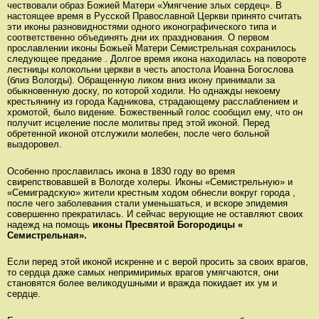
чествовали образ Божией Матери «Умягчение злых сердец». В
настоящее время в Русской Православной Церкви принято считать
эти иконы разновидностями одного иконографического типа и
соответственно объединять дни их празднования. О первом
прославлении иконы Божьей Матери Семистрельная сохранилось
следующее предание . Долгое время икона находилась на повороте
лестницы колокольни церкви в честь апостола Иоанна Богослова
(близ Вологды). Обращенную ликом вниз икону принимали за
обыкновенную доску, по которой ходили. Но однажды некоему
крестьянину из города Кадникова, страдающему расслаблением и
хромотой, было видение. Божественный голос сообщил ему, что он
получит исцеление после молитвы пред этой иконой. Перед
обретенной иконой отслужили молебен, после чего больной
выздоровел.
Особенно прославилась икона в 1830 году во время
свирепствовавшей в Вологде холеры. Иконы «Семистрельную» и
«Семиградскую» жители крестным ходом обнесли вокруг города ,
после чего заболевания стали уменьшаться, и вскоре эпидемия
совершенно прекратилась. И сейчас верующие не оставляют своих
надежд на помощь
иконы Пресвятой Богородицы «
Семистрельная».
Если перед этой иконой искренне и с верой просить за своих врагов,
то сердца даже самых непримиримых врагов умягчаются, они
становятся более великодушными и вражда покидает их ум и
сердце.