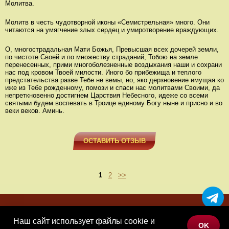
Молитва.
Молитв в честь чудотворной иконы «Семистрельная» много. Они
читаются на умягчение злых сердец и умиротворение враждующих.
О, многострадальная Мати Божья, Превысшая всех дочерей земли,
по чистоте Своей и по множеству страданий, Тобою на земле
перенесенных, прими многоболезненные воздыхания наши и сохрани
нас под кровом Твоей милости. Иного бо прибежища и теплого
предстательства разве Тебе не вемы, но, яко дерзновение имущая ко
иже из Тебе рожденному, помози и спаси нас молитвами Своими, да
непреткновенно достигнем Царствия Небесного, идеже со всеми
святыми будем воспевать в Троице единому Богу ныне и присно и во
веки веков. Аминь.
ОСТАВИТЬ ОТЗЫВ
1
2
>>
МЕНЮ
Наш сайт использует файлы cookie и
OK