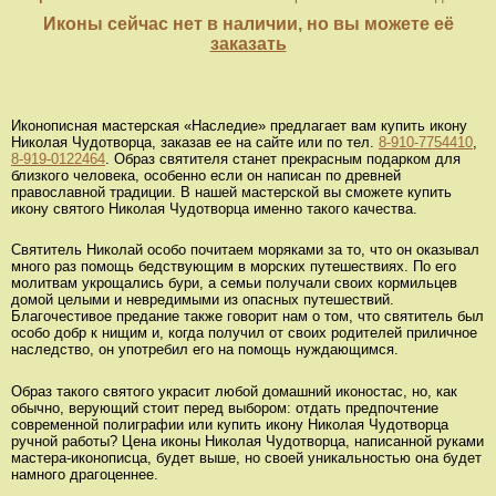
Иконы сейчас нет в наличии, но вы можете её
заказать
Иконописная мастерская «Наследие» предлагает вам купить икону
Николая Чудотворца, заказав ее на сайте или по тел.
8-910-7754410
,
8-919-0122464
. Образ святителя станет прекрасным подарком для
близкого человека, особенно если он написан по древней
православной традиции. В нашей мастерской вы сможете купить
икону святого Николая Чудотворца именно такого качества.
Святитель Николай особо почитаем моряками за то, что он оказывал
много раз помощь бедствующим в морских путешествиях. По его
молитвам укрощались бури, а семьи получали своих кормильцев
домой целыми и невредимыми из опасных путешествий.
Благочестивое предание также говорит нам о том, что святитель был
особо добр к нищим и, когда получил от своих родителей приличное
наследство, он употребил его на помощь нуждающимся.
Образ такого святого украсит любой домашний иконостас, но, как
обычно, верующий стоит перед выбором: отдать предпочтение
современной полиграфии или купить икону Николая Чудотворца
ручной работы? Цена иконы Николая Чудотворца, написанной руками
мастера-иконописца, будет выше, но своей уникальностью она будет
намного драгоценнее.