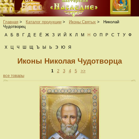
Главная
>
Каталог продукции
>
Иконы Святых
>
Николай
Чудотворец
А
Б
В
Г
Д
Е
Ё
Ж
З
И
Й
К
Л
М
Н
О
П
Р
С
Т
У
Ф
Х
Ц
Ч
Ш
Щ
Ъ
Ы
Ь
Э
Ю
Я
Иконы Николая Чудотворца
1
2
3
4
5
>>
все товары