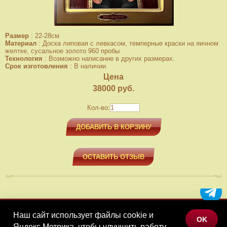
Размер
:
22-28см
Материал
:
Доска липовая с левкасом, темперные краски на яичном
желтке, сусальное золото 960 пробы
Технология
:
Возможно написание в других размерах.
Срок изготовления
:
В наличии
Цена
38000
руб.
Кол-во:
ДОБАВИТЬ В КОРЗИНУ
ОСТАВИТЬ ОТЗЫВ
Наш сайт использует файлы cookie и
МЕНЮ
OK
Яндекс.Метрика, чтобы улучшить работу