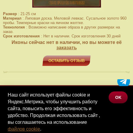
Размер
:
21-25 см
Материал
:
Липовая доска. Меловой левкас. Сусальное золото 960
пробы. Темперные краски на яичном желтке.
Технология
:
Возможно написание образа в других размерах на
заказ.
Срок изготовления
:
Нет в наличии. Срок изготовления 30 дней
Иконы сейчас нет в наличии, но вы можете её
заказать
ОСТАВИТЬ ОТЗЫВ
Наш сайт использует файлы cookie и
МЕНЮ
OK
Яндекс.Метрика, чтобы улучшить работу
КАТАЛОГ ТОВАРОВ
сайта, повысить его эффективность и
КОНТАКТЫ
удобство. Продолжая использовать сайт ,
вы соглашаетесь на использование
©Наследие, 2026
файлов cookie
.
Политика конфиденциальности