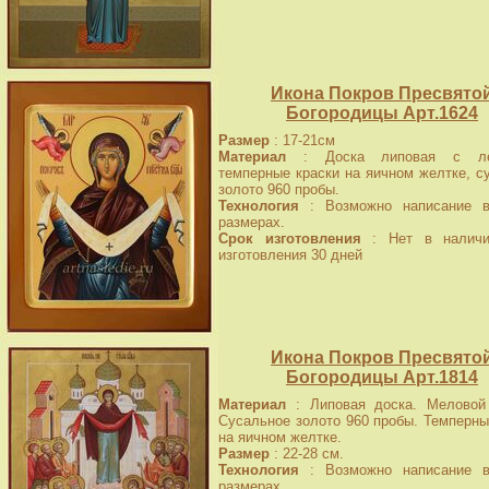
Икона Покров Пресвято
Богородицы Арт.1624
Размер
: 17-21см
Материал
: Доска липовая с лев
темперные краски на яичном желтке, с
золото 960 пробы.
Технология
: Возможно написание в
размерах.
Срок изготовления
: Нет в наличи
изготовления 30 дней
Икона Покров Пресвято
Богородицы Арт.1814
Материал
: Липовая доска. Меловой 
Сусальное золото 960 пробы. Темперны
на яичном желтке.
Размер
: 22-28 см.
Технология
: Возможно написание в
размерах.