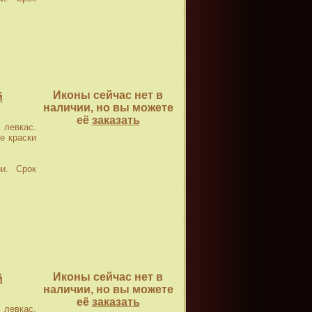
Иконы сейчас нет в
й
наличии, но вы можете
её
заказать
левкас.
е краски
и. Срок
Иконы сейчас нет в
й
наличии, но вы можете
её
заказать
левкас.