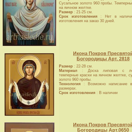
Сусальное золото 960 пробы. Темперны
на яичном желтке.
Размер
: 21-25 см.
Срок изготовления
: Нет в наличи
изготовления на заказ 30 дней.
Икона Покров Пресвято
Богородицы Арт. 2818
Размер
: 22-28 см.
Материал
: Доска липовая с лев
темперные краски на яичном желтке, с
золото 960 пробы.
Технология
: Возможно написание в
размерах.
Срок изготовления
: В наличии
Икона Покров Пресвято
Богородицы Арт.0650