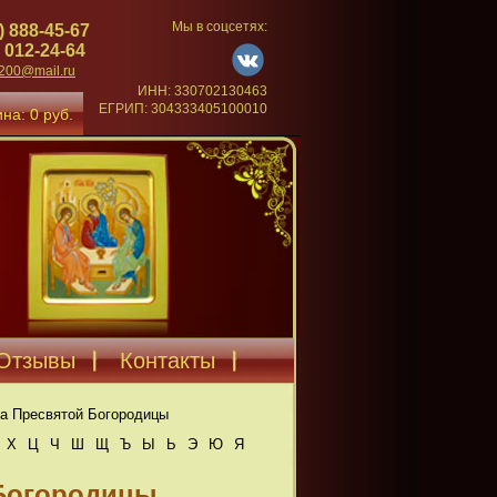
Мы в соцсетях:
) 888-45-67
 012-24-64
4200@mail.ru
ИНН: 330702130463
ЕГРИП: 304333405100010
на: 0 руб.
Отзывы
Контакты
а Пресвятой Богородицы
Х
Ц
Ч
Ш
Щ
Ъ
Ы
Ь
Э
Ю
Я
 Богородицы