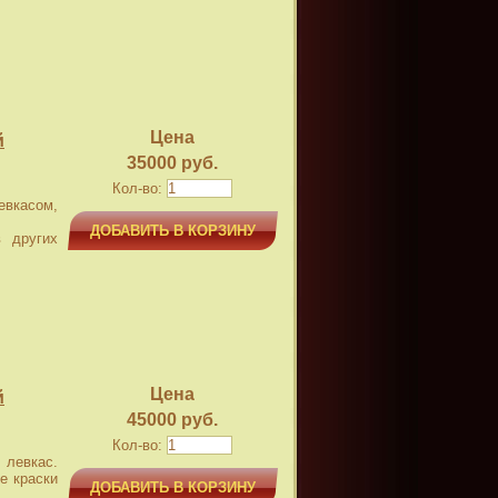
Цена
й
35000 руб.
Кол-во:
касом,
ДОБАВИТЬ В КОРЗИНУ
 других
Цена
й
45000 руб.
Кол-во:
левкас.
е краски
ДОБАВИТЬ В КОРЗИНУ