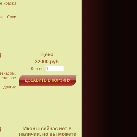
е краски
и. Срок
Цена
й
32000 руб.
Кол-во:
касом,
усальное
ДОБАВИТЬ В КОРЗИНУ
 других
Иконы сейчас нет в
й
наличии, но вы можете