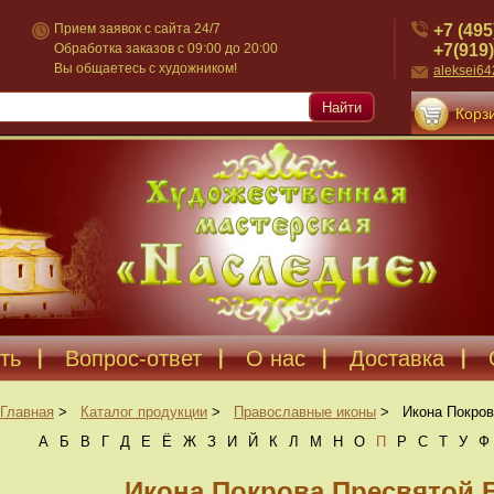
+7 (495
Прием заявок с сайта 24/7
+7(919)
Обработка заказов с 09:00 до 20:00
Вы общаетесь с художником!
aleksei6
Найти
Корзи
ть
Вопрос-ответ
О нас
Доставка
Главная
>
Каталог продукции
>
Православные иконы
>
Икона Покров
А
Б
В
Г
Д
Е
Ё
Ж
З
И
Й
К
Л
М
Н
О
П
Р
С
Т
У
Ф
Икона Покрова Пресвятой