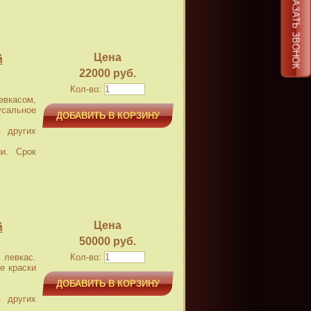
ЗАКАЗАТЬ ЗВОНОК
Цена
й
22000 руб.
Кол-во:
касом,
усальное
ДОБАВИТЬ В КОРЗИНУ
 других
и. Срок
Цена
й
50000 руб.
левкас.
Кол-во:
е краски
ДОБАВИТЬ В КОРЗИНУ
 других