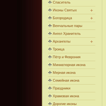
Спаситель
Иконы Святых
Богородица
Венчальные пары
Ангел Хранитель
Архангелы
Троица
Пётр и Феврония
Миниатюрная икона
Мерная икона
Семейная икона
Праздники
Храмовая икона
Дорогие иконы