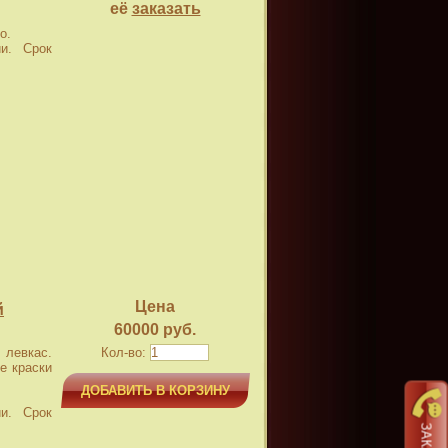
её
заказать
о.
и. Срок
Цена
й
60000 руб.
левкас.
Кол-во:
е краски
ДОБАВИТЬ В КОРЗИНУ
и. Срок