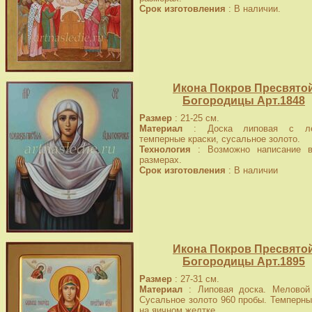
Срок изготовления
: В наличии.
Икона Покров Пресвято
Богородицы Арт.1848
Размер
: 21-25 см.
Материал
: Доска липовая с лев
темперные краски, сусальное золото.
Технология
: Возможно написание в
размерах.
Срок изготовления
: В наличии
Икона Покров Пресвято
Богородицы Арт.1895
Размер
: 27-31 см.
Материал
: Липовая доска. Меловой 
Сусальное золото 960 пробы. Темперны
на яичном желтке.