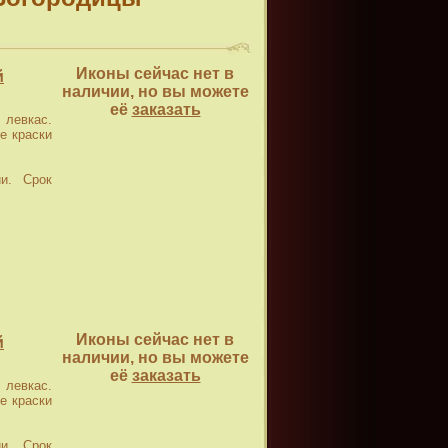
Иконы сейчас нет в
й
наличии, но вы можете
её
заказать
левкас.
е краски
и. Срок
Иконы сейчас нет в
й
наличии, но вы можете
её
заказать
левкас.
е краски
и. Срок