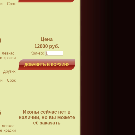
и. Срок
Цена
й
12000 руб.
левкас.
Кол-во:
е краски
ДОБАВИТЬ В КОРЗИНУ
 других
и. Срок
Иконы сейчас нет в
й
наличии, но вы можете
её
заказать
левкас.
е краски