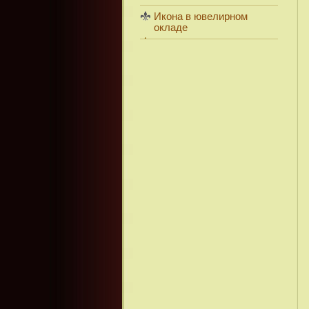
Икона в ювелирном
окладе