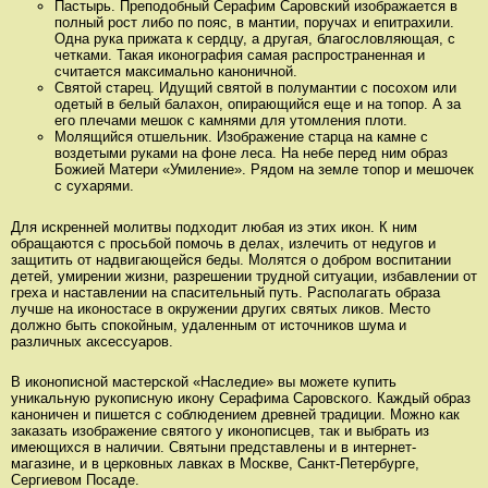
Пастырь. Преподобный Серафим Саровский изображается в
полный рост либо по пояс, в мантии, поручах и епитрахили.
Одна рука прижата к сердцу, а другая, благословляющая, с
четками. Такая иконография самая распространенная и
считается максимально каноничной.
Святой старец. Идущий святой в полумантии с посохом или
одетый в белый балахон, опирающийся еще и на топор. А за
его плечами мешок с камнями для утомления плоти.
Молящийся отшельник. Изображение старца на камне с
воздетыми руками на фоне леса. На небе перед ним образ
Божией Матери «Умиление». Рядом на земле топор и мешочек
с сухарями.
Для искренней молитвы подходит любая из этих икон. К ним
обращаются с просьбой помочь в делах, излечить от недугов и
защитить от надвигающейся беды. Молятся о добром воспитании
детей, умирении жизни, разрешении трудной ситуации, избавлении от
греха и наставлении на спасительный путь. Располагать образа
лучше на иконостасе в окружении других святых ликов. Место
должно быть спокойным, удаленным от источников шума и
различных аксессуаров.
В иконописной мастерской «Наследие» вы можете купить
уникальную рукописную икону Серафима Саровского. Каждый образ
каноничен и пишется с соблюдением древней традиции. Можно как
заказать изображение святого у иконописцев, так и выбрать из
имеющихся в наличии. Святыни представлены и в интернет-
магазине, и в церковных лавках в Москве, Санкт-Петербурге,
Сергиевом Посаде.