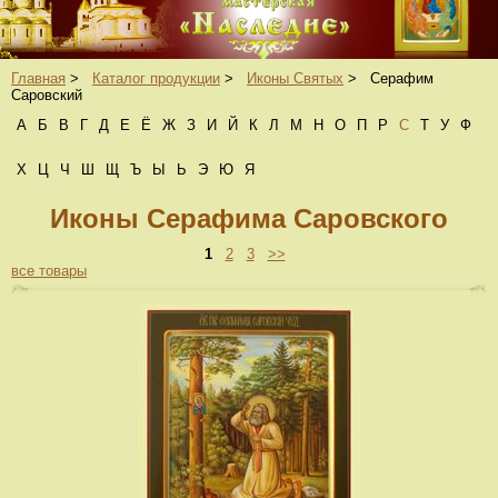
Главная
>
Каталог продукции
>
Иконы Святых
>
Серафим
Саровский
А
Б
В
Г
Д
Е
Ё
Ж
З
И
Й
К
Л
М
Н
О
П
Р
С
Т
У
Ф
Х
Ц
Ч
Ш
Щ
Ъ
Ы
Ь
Э
Ю
Я
Иконы Серафима Саровского
1
2
3
>>
все товары