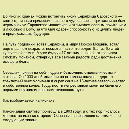
Во многих храмах можно встретить икону Серафима Саровского —
святого, личным примером явившего чудеса веры. При жизни он был
иеромонахом Саровского монастыря и отличался особым почитанием
и любовью к Богу, за что был одарен способностью исцелять людей
и предсказывать будущее.
На путь подвижничества Серафим, в миру Прохор Мошнин, встал
еще в раннем возрасте, несмотря на то что родом был из богатой
купеческой семьи. А уже будучи 17-летним юношей, отправился
служить монахом, отвергнув все земные радости ради достижения
высшего блага.
Серафим принял на себя подвиги безмолвия, отшельничества и
затвора. Он 1000 дней молился на огромном валуне, сдержал
трехлетний обет молчания и обрек себя на 15-летнее затворничество
в собственной келье. Труд, пост и непрестанная молитва были его
верными спутниками на всем жизненном пути.
Как изображается на иконах?
Канонизация святого произошла в 1903 году, и с тех пор писалось
множество икон со старцем. Основные направления сложились по
следующим типам: