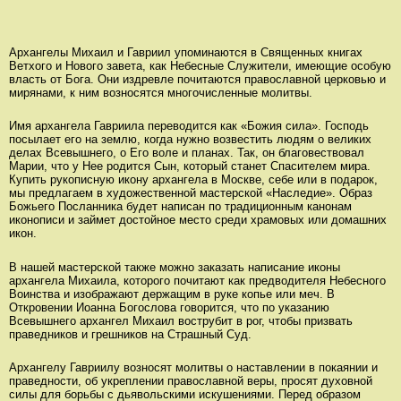
Архангелы Михаил и Гавриил упоминаются в Священных книгах
Ветхого и Нового завета, как Небесные Служители, имеющие особую
власть от Бога. Они издревле почитаются православной церковью и
мирянами, к ним возносятся многочисленные молитвы.
Имя архангела Гавриила переводится как «Божия сила». Господь
посылает его на землю, когда нужно возвестить людям о великих
делах Всевышнего, о Его воле и планах. Так, он благовествовал
Марии, что у Нее родится Сын, который станет Спасителем мира.
Купить рукописную икону архангела в Москве, себе или в подарок,
мы предлагаем в художественной мастерской «Наследие». Образ
Божьего Посланника будет написан по традиционным канонам
иконописи и займет достойное место среди храмовых или домашних
икон.
В нашей мастерской также можно заказать написание иконы
архангела Михаила, которого почитают как предводителя Небесного
Воинства и изображают держащим в руке копье или меч. В
Откровении Иоанна Богослова говорится, что по указанию
Всевышнего архангел Михаил вострубит в рог, чтобы призвать
праведников и грешников на Страшный Суд.
Архангелу Гавриилу возносят молитвы о наставлении в покаянии и
праведности, об укреплении православной веры, просят духовной
силы для борьбы с дьявольскими искушениями. Перед образом