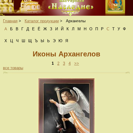
Главная
>
Каталог продукции
>
Архангелы
А
Б
В
Г
Д
Е
Ё
Ж
З
И
Й
К
Л
М
Н
О
П
Р
С
Т
У
Ф
Х
Ц
Ч
Ш
Щ
Ъ
Ы
Ь
Э
Ю
Я
Иконы Архангелов
1
2
3
4
>>
все товары