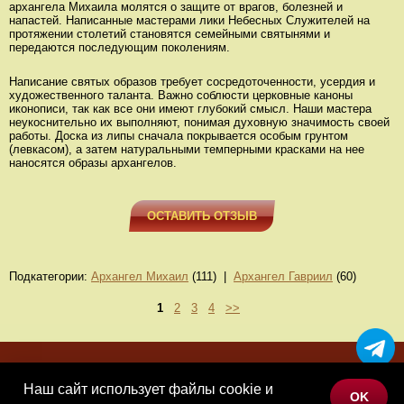
архангела Михаила молятся о защите от врагов, болезней и
напастей. Написанные мастерами лики Небесных Служителей на
протяжении столетий становятся семейными святынями и
передаются последующим поколениям.
Написание святых образов требует сосредоточенности, усердия и
художественного таланта. Важно соблюсти церковные каноны
иконописи, так как все они имеют глубокий смысл. Наши мастера
неукоснительно их выполняют, понимая духовную значимость своей
работы. Доска из липы сначала покрывается особым грунтом
(левкасом), а затем натуральными темперными красками на нее
наносятся образы архангелов.
ОСТАВИТЬ ОТЗЫВ
Подкатегории:
Архангел Михаил
(111) |
Архангел Гавриил
(60)
1
2
3
4
>>
МЕНЮ
Наш сайт использует файлы cookie и
OK
КАТАЛОГ ТОВАРОВ