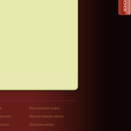
а
Венчальные пары
врония
Миниатюрная икона
икона
Дорогие иконы