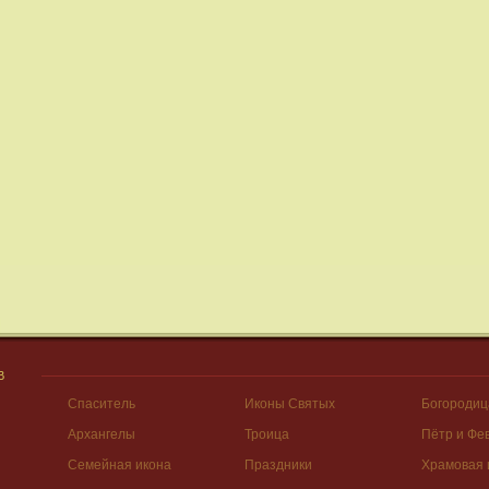
В
Спаситель
Иконы Святых
Богородиц
Архангелы
Троица
Пётр и Фе
Семейная икона
Праздники
Храмовая 