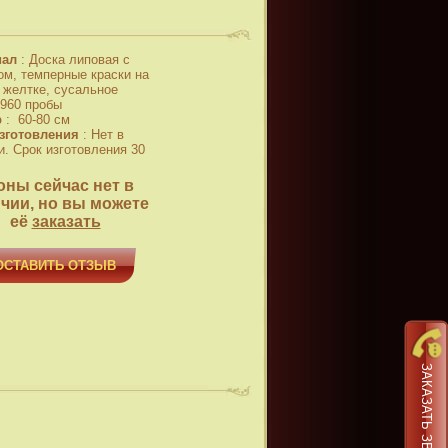
иал
:
Доска липовая с
ом, темперные краски на
 желтке, сусальное
 960 пробы
р
:
60-80 см
зготовления
:
Нет в
и. Срок изготовления 30
оны сейчас нет в
чии, но вы можете
её
заказать
ОСТАВИТЬ ОТЗЫВ
ЗАКАЗАТЬ ЗВОНОК