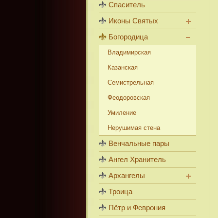
Спаситель
Иконы Святых
Богородица
Владимирская
Казанская
Семистрельная
Феодоровская
Умиление
Нерушимая стена
Венчальные пары
Ангел Хранитель
Архангелы
Троица
Пётр и Феврония