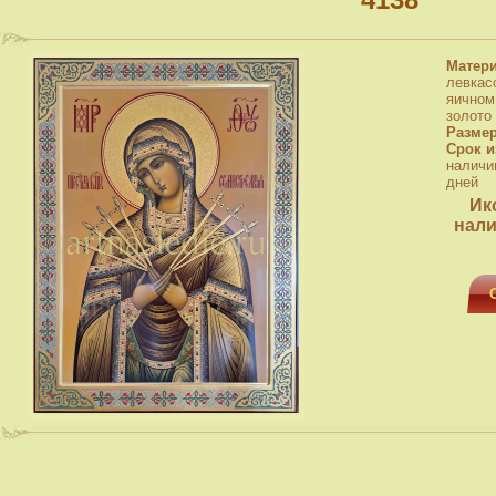
Матер
левкас
яичном
золото
Разме
Срок и
наличи
дней
Ик
нали