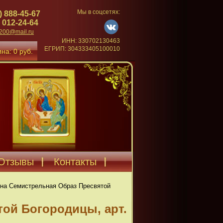
Мы в соцсетях:
) 888-45-67
 012-24-64
4200@mail.ru
ИНН: 330702130463
ЕГРИП: 304333405100010
на: 0 руб.
Отзывы
Контакты
на Семистрельная Образ Пресвятой
ой Богородицы, арт.