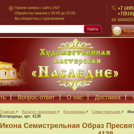
+7 (495
Прием заявок с сайта 24/7
+7(919)
Обработка заказов с 09:00 до 20:00
Вы общаетесь с художником!
aleksei6
Найти
Корзи
ть
Вопрос-ответ
О нас
Доставка
Главная
>
Каталог продукции
>
Богородица
>
Семистрельная
>
Ико
Богородицы, арт. 4138
Икона Семистрельная Образ Пресвят
4138