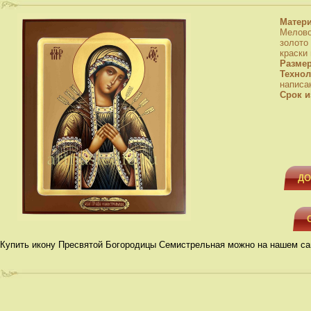
Матер
Мелово
золото
краски
Разме
Технол
написа
Срок и
ДО
Купить икону Пресвятой Богородицы Семистрельная можно на нашем са