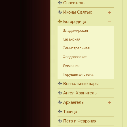
Спаситель
Иконы Святых
Богородица
Владимирская
Казанская
Семистрельная
Феодоровская
Умиление
Нерушимая стена
Венчальные пары
Ангел Хранитель
Архангелы
Троица
Пётр и Феврония