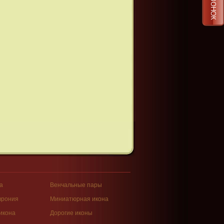
а
Венчальные пары
врония
Миниатюрная икона
икона
Дорогие иконы