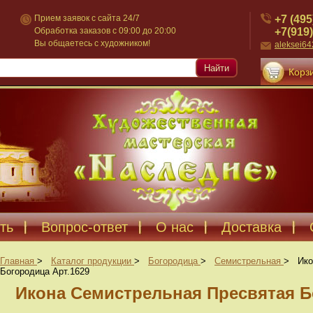
+7 (495
Прием заявок с сайта 24/7
+7(919)
Обработка заказов с 09:00 до 20:00
Вы общаетесь с художником!
aleksei6
Найти
Корзи
ть
Вопрос-ответ
О нас
Доставка
Главная
>
Каталог продукции
>
Богородица
>
Семистрельная
>
Ико
Богородица Арт.1629
Икона Семистрельная Пресвятая Б