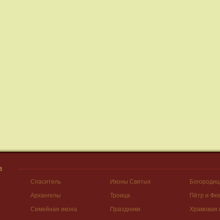
В
Спаситель
Иконы Святых
Богородиц
Архангелы
Троица
Пётр и Фе
Семейная икона
Праздники
Храмовая 