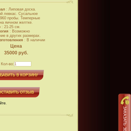
иал
:
Липовая доска.
й левкас. Сусальное
 960 пробы. Темперные
 на яичном желтке.
р
:
21-25 см.
огия
:
Возможно
ние в других размерах.
зготовления
:
В наличии
Цена
35000
руб.
Кол-во:
БАВИТЬ В КОРЗИНУ
ОСТАВИТЬ ОТЗЫВ
йте.
ЗАКАЗАТЬ ЗВОНОК