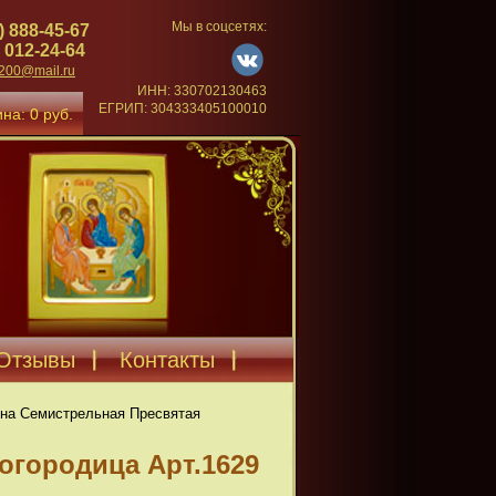
Мы в соцсетях:
) 888-45-67
 012-24-64
4200@mail.ru
ИНН: 330702130463
ЕГРИП: 304333405100010
на: 0 руб.
Отзывы
Контакты
на Семистрельная Пресвятая
огородица Арт.1629