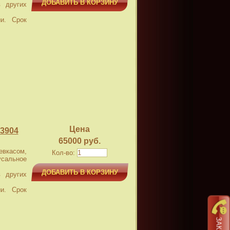
ДОБАВИТЬ В КОРЗИНУ
 других
и. Срок
Цена
3904
65000 руб.
касом,
Кол-во:
усальное
ДОБАВИТЬ В КОРЗИНУ
 других
и. Срок