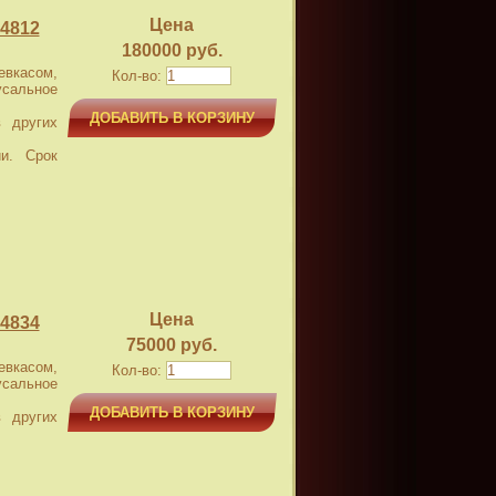
Цена
4812
180000 руб.
касом,
Кол-во:
усальное
ДОБАВИТЬ В КОРЗИНУ
 других
и. Срок
Цена
4834
75000 руб.
касом,
Кол-во:
усальное
ДОБАВИТЬ В КОРЗИНУ
 других