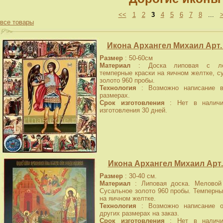
<<
1
2
3
4
5
6
7
8
...
все товары
Икона Архангел Михаил Арт.
Размер
: 50-60см
Материал
: Доска липовая с лев
темперные краски на яичном желтке, с
золото 960 пробы.
Технология
: Возможно написание в
размерах.
Срок изготовления
: Нет в наличи
изготовления 30 дней.
Икона Архангел Михаил Арт.
Размер
: 30-40 см.
Материал
: Липовая доска. Меловой 
Сусальное золото 960 пробы. Темперны
на яичном желтке.
Технология
: Возможно написание о
других размерах на заказ.
Срок изготовления
: Нет в наличи