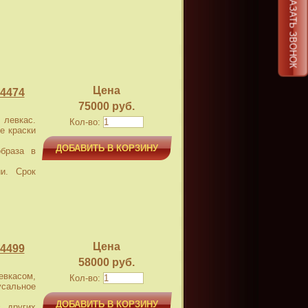
ЗАКАЗАТЬ ЗВОНОК
Цена
4474
75000 руб.
левкас.
Кол-во:
е краски
ДОБАВИТЬ В КОРЗИНУ
браза в
и. Срок
Цена
4499
58000 руб.
касом,
Кол-во:
усальное
ДОБАВИТЬ В КОРЗИНУ
 других