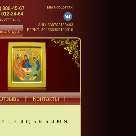
Мы в соцсетях:
) 888-45-67
 012-24-64
4200@mail.ru
ИНН: 330702130463
ЕГРИП: 304333405100010
на: 0 руб.
Отзывы
Контакты
Х
Ц
Ч
Ш
Щ
Ъ
Ы
Ь
Э
Ю
Я