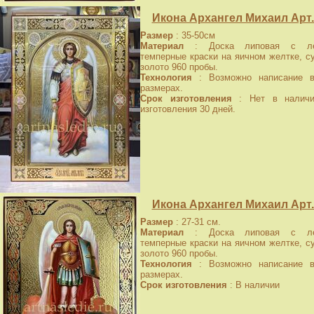
Икона Архангел Михаил Арт.
Размер
: 35-50см
Материал
: Доска липовая с лев
темперные краски на яичном желтке, с
золото 960 пробы.
Технология
: Возможно написание в
размерах.
Срок изготовления
: Нет в наличи
изготовления 30 дней.
Икона Архангел Михаил Арт.
Размер
: 27-31 см.
Материал
: Доска липовая с лев
темперные краски на яичном желтке, с
золото 960 пробы.
Технология
: Возможно написание в
размерах.
Срок изготовления
: В наличии