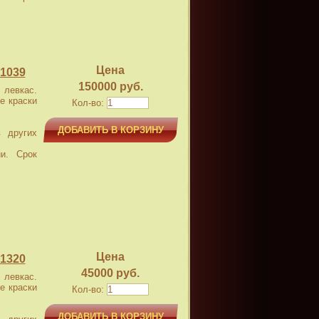
Цена
1039
150000 руб.
левкас.
е краски
Кол-во:
ДОБАВИТЬ В КОРЗИНУ
 других
и. Срок
Цена
1320
45000 руб.
левкас.
е краски
Кол-во:
ДОБАВИТЬ В КОРЗИНУ