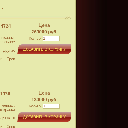
>>
Цена
 4724
260000 руб.
касом,
Кол-во:
усальное
ДОБАВИТЬ В КОРЗИНУ
 других
и. Срок
Цена
1036
130000 руб.
левкас.
Кол-во:
е краски
ДОБАВИТЬ В КОРЗИНУ
браза в
и. Срок