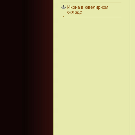
Икона в ювелирном
окладе