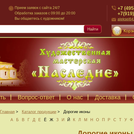
+7 (495
Прием заявок с сайта 24/7
+7(919)
Обработка заказов с 09:00 до 20:00
Вы общаетесь с художником!
aleksei6
Найти
Корзи
ть
Вопрос-ответ
О нас
Доставка
Главная
>
Каталог продукции
>
Дорогие иконы
А
Б
В
Г
Д
Е
Ё
Ж
З
И
Й
К
Л
М
Н
О
П
Р
С
Т
У
Ф
Дорогие иконы