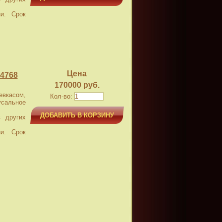
и. Срок
Цена
4768
170000 руб.
касом,
Кол-во:
усальное
ДОБАВИТЬ В КОРЗИНУ
 других
и. Срок