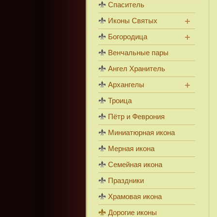
Спаситель
Иконы Святых
Богородица
Венчальные пары
Ангел Хранитель
Архангелы
Троица
Пётр и Феврония
Миниатюрная икона
Мерная икона
Семейная икона
Праздники
Храмовая икона
Дорогие иконы