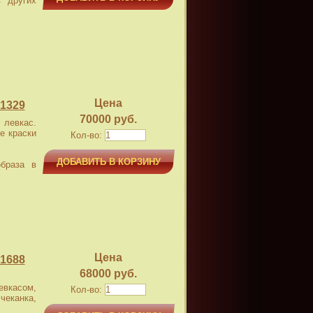
 других
Цена
1329
70000 руб.
левкас.
е краски
Кол-во:
ДОБАВИТЬ В КОРЗИНУ
браза в
Цена
1688
68000 руб.
касом,
Кол-во:
чеканка,