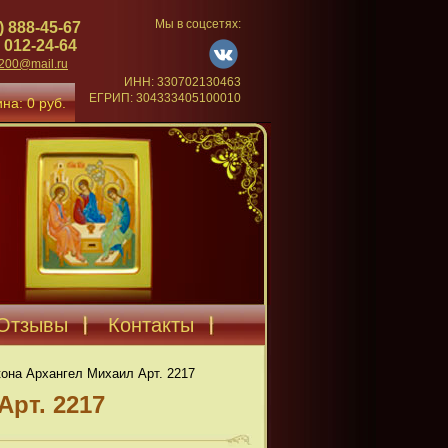
Мы в соцсетях:
) 888-45-67
 012-24-64
4200@mail.ru
ИНН: 330702130463
ЕГРИП: 304333405100010
на: 0 руб.
Отзывы
Контакты
она Архангел Михаил Арт. 2217
Арт. 2217