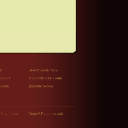
а
Венчальные пары
врония
Миниатюрная икона
икона
Дорогие иконы
обедоносец
Сергий Радонежский