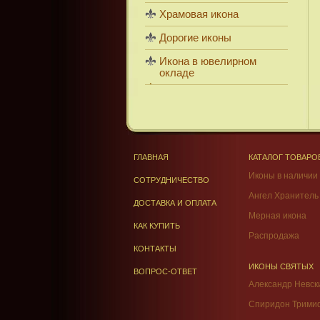
Храмовая икона
Дорогие иконы
Икона в ювелирном
окладе
ГЛАВНАЯ
КАТАЛОГ ТОВАРО
Иконы в наличии
СОТРУДНИЧЕСТВО
Ангел Хранитель
ДОСТАВКА И ОПЛАТА
Мерная икона
КАК КУПИТЬ
Распродажа
КОНТАКТЫ
ИКОНЫ СВЯТЫХ
ВОПРОС-ОТВЕТ
Александр Невск
Спиридон Трими