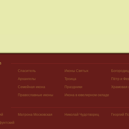
В
Спаситель
Иконы Святых
Богородиц
Архангелы
Троица
Пётр и Фе
Семейная икона
Праздники
Храмовая 
Православные иконы
Икона в ювелирном окладе
ий
Матрона Московская
Николай Чудотворец
Георгий П
фунтский