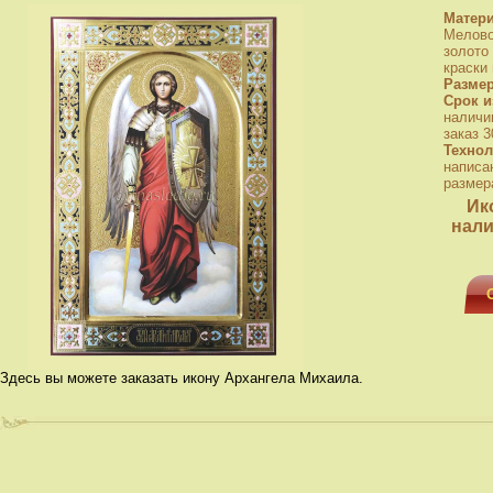
Матер
Мелово
золото
краски
Разме
Срок и
наличи
заказ 3
Технол
написа
размера
Ик
нали
Здесь вы можете заказать икону Архангела Михаила.