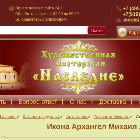
+7 (495
Прием заявок с сайта 24/7
+7(919)
Обработка заказов с 09:00 до 20:00
Вы общаетесь с художником!
aleksei6
Найти
Корзи
ть
Вопрос-ответ
О нас
Доставка
Главная
>
Каталог продукции
>
Архангелы
>
Архангел Михаил
>
Ик
Икона Архангел Михаил 