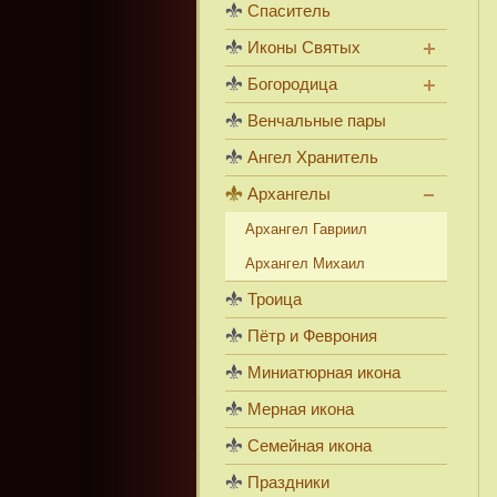
Спаситель
Иконы Святых
Богородица
Венчальные пары
Ангел Хранитель
Архангелы
Архангел Гавриил
Архангел Михаил
Троица
Пётр и Феврония
Миниатюрная икона
Мерная икона
Семейная икона
Праздники