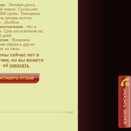
иал
:
Липовая доска.
й левкас. Сусальное
 960 пробы. Темперные
 на яичном желтке.
р
:
26x40см
зготовления
:
Нет в
и. Срок изготовления на
0 дней.
огия
:
Возможно
ние образа в других
х на заказ.
оны сейчас нет в
чии, но вы можете
её
заказать
ОСТАВИТЬ ОТЗЫВ
ЗАКАЗАТЬ ЗВОНОК