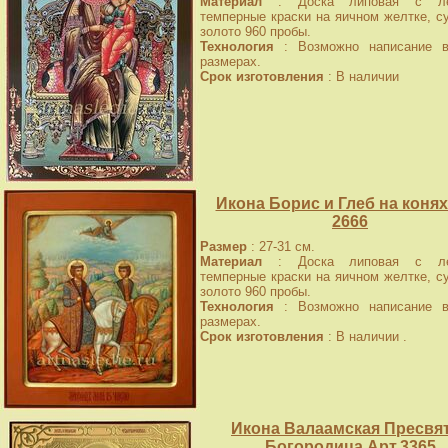
Материал
: Доска липовая с лев
темперные краски на яичном желтке, с
золото 960 пробы.
Технология
: Возможно написание в
размерах.
Срок изготовления
: В наличии
Икона Борис и Глеб на конях
2666
Размер
: 27-31 см.
Материал
: Доска липовая с лев
темперные краски на яичном желтке, с
золото 960 пробы.
Технология
: Возможно написание в
размерах.
Срок изготовления
: В наличии .
Икона Валаамская Пресвя
Богородица Арт.3365