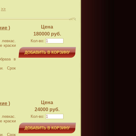
.
>>
Цена
ие )
180000 руб.
левкас.
Кол-во:
е краски
ДОБАВИТЬ В КОРЗИНУ
браза в
и. Срок
Цена
ие )
24000 руб.
левкас.
Кол-во:
е краски
ДОБАВИТЬ В КОРЗИНУ
и. Срок