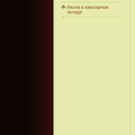
Икона в ювелирном
окладе