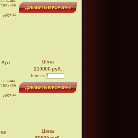
касом,
усальное
ДОБАВИТЬ В КОРЗИНУ
 других
Цена
 Арт.
210000 руб.
Кол-во:
касом,
усальное
ДОБАВИТЬ В КОРЗИНУ
 других
Цена
тая