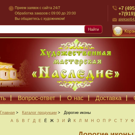
+7 (495
Прием заявок с сайта 24/7
+7(919)
Обработка заказов с 09:00 до 20:00
Вы общаетесь с художником!
aleksei6
Найти
Корзи
ть
Вопрос-ответ
О нас
Доставка
Главная
>
Каталог продукции
>
Дорогие иконы
А
Б
В
Г
Д
Е
Ё
Ж
З
И
Й
К
Л
М
Н
О
П
Р
С
Т
У
Ф
Дорогие иконы