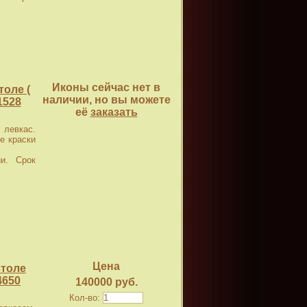
Иконы сейчас нет в
оле (
наличии, но вы можете
1528
её
заказать
левкас.
е краски
и. Срок
Цена
столе
4650
140000 руб.
Кол-во: