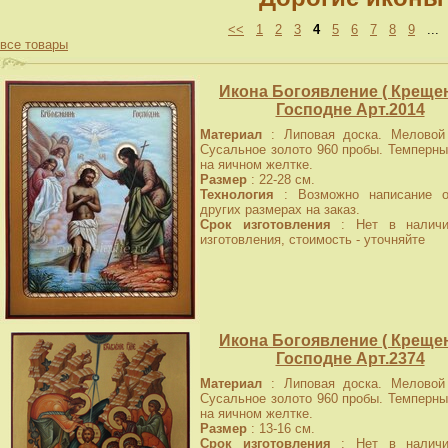
<<
1
2
3
4
5
6
7
8
9
..
все товары
Икона Богоявление ( Крещен
Господне Арт.2014
Материал
: Липовая доска. Меловой 
Сусальное золото 960 пробы. Темперны
на яичном желтке.
Размер
: 22-28 см.
Технология
: Возможно написание о
других размерах на заказ.
Срок изготовления
: Нет в наличи
изготовления, стоимость - уточняйте
Икона Богоявление ( Крещен
Господне Арт.2374
Материал
: Липовая доска. Меловой 
Сусальное золото 960 пробы. Темперны
на яичном желтке.
Размер
: 13-16 см.
Срок изготовления
: Нет в наличи