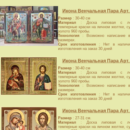
Икона Венчальная Пара Арт.
Размер
: 30-40 см
Материал
: Доска липовая с лев
темперные краски на яичном желтке, с
золото 960 пробы.
Технология
: Возможно написание в
размерах.
Срок изготовления
: Нет в наличи
изготовления на заказ 30 дней
Икона Венчальная Пара Арт.
Размер
: 30-40 см
Материал
: Доска липовая с лев
темперные краски на яичном желтке, с
золото 960 пробы.
Технология
: Возможно написание в
размерах.
Срок изготовления
: Нет в наличи
изготовления на заказ 30 дней
Икона Венчальная Пара Арт.
Размер
: 27-31 см.
Материал
: Доска липовая с лев
темперные краски на яичном желтке, с