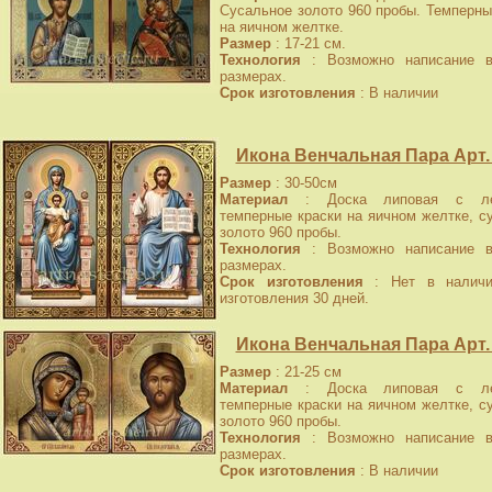
Сусальное золото 960 пробы. Темперны
на яичном желтке.
Размер
: 17-21 см.
Технология
: Возможно написание в
размерах.
Срок изготовления
: В наличии
Икона Венчальная Пара Арт.
Размер
: 30-50см
Материал
: Доска липовая с лев
темперные краски на яичном желтке, с
золото 960 пробы.
Технология
: Возможно написание в
размерах.
Срок изготовления
: Нет в наличи
изготовления 30 дней.
Икона Венчальная Пара Арт.
Размер
: 21-25 см
Материал
: Доска липовая с лев
темперные краски на яичном желтке, с
золото 960 пробы.
Технология
: Возможно написание в
размерах.
Срок изготовления
: В наличии