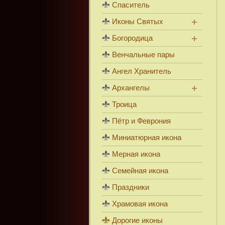
Спаситель
Иконы Святых
Богородица
Венчальные пары
Ангел Хранитель
Архангелы
Троица
Пётр и Феврония
Миниатюрная икона
Мерная икона
Семейная икона
Праздники
Храмовая икона
Дорогие иконы