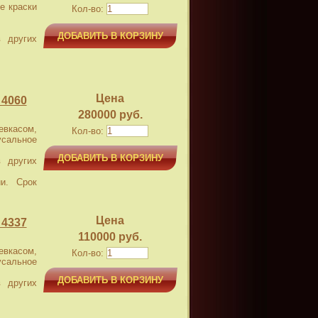
е краски
Кол-во:
ДОБАВИТЬ В КОРЗИНУ
 других
Цена
 4060
280000 руб.
касом,
Кол-во:
усальное
ДОБАВИТЬ В КОРЗИНУ
 других
и. Срок
Цена
 4337
110000 руб.
касом,
Кол-во:
усальное
ДОБАВИТЬ В КОРЗИНУ
 других