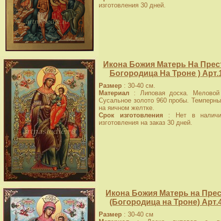
изготовления 30 дней.
Икона Божия Матерь На Прест
Богородица На Троне ) Арт.
Размер
: 30-40 см.
Материал
: Липовая доска. Меловой 
Сусальное золото 960 пробы. Темперны
на яичном желтке.
Срок изготовления
: Нет в наличи
изготовления на заказ 30 дней.
Икона Божия Матерь на Пре
(Богородица на Троне) Арт.
Размер
: 30-40 см