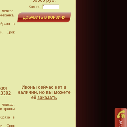
59500 руб.
Кол-во:
левкас.
еканка.
ДОБАВИТЬ В КОРЗИНУ
браза в
и. Срок
Иконы сейчас нет в
кая
наличии, но вы можете
.3392
её
заказать
левкас.
е краски
браза в
и. Срок