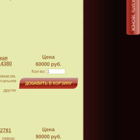
ЗАКАЗАТЬ ЗВОНОК
Цена
кая
.4380
60000 руб.
Кол-во:
касом,
усальное
ДОБАВИТЬ В КОРЗИНУ
 других
Цена
 2781
90000 руб.
левкас.