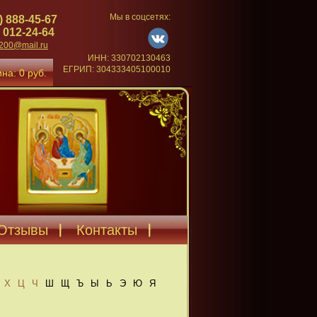
Мы в соцсетях:
) 888-45-67
 012-24-64
4200@mail.ru
ИНН: 330702130463
ЕГРИП: 304333405100010
на: 0 руб.
Отзывы
Контакты
Х
Ц
Ч
Ш
Щ
Ъ
Ы
Ь
Э
Ю
Я