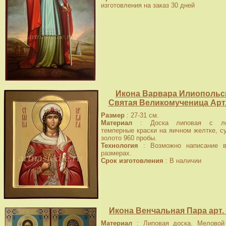
изготовления на заказ 30 дней
Икона Варвара Илиопольс
Святая Великомученица Арт
Размер
: 27-31 см.
Материал
: Доска липовая с лев
темперные краски на яичном желтке, с
золото 960 пробы.
Технология
: Возможно написание в
размерах.
Срок изготовления
: В наличии
Икона Венчальная Пара арт.
Материал
: Липовая доска. Меловой 