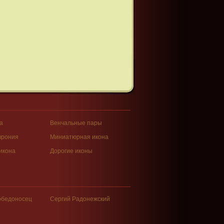
а
Венчальные пары
врония
Миниатюрная икона
икона
Дорогие иконы
обедоносец
Сергий Радонежский