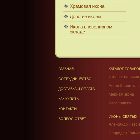
Храмовая икона
Дорогие иконы
Икона в ювелирном
окладе
ГЛАВНАЯ
КАТАЛОГ ТОВАРО
Иконы в наличии
СОТРУДНИЧЕСТВО
Ангел Хранитель
ДОСТАВКА И ОПЛАТА
Мерная икона
КАК КУПИТЬ
Распродажа
КОНТАКТЫ
ИКОНЫ СВЯТЫХ
ВОПРОС-ОТВЕТ
Александр Невск
Спиридон Трими