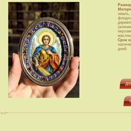
Разме
Матер
эмаль,
фондон
деревя
(алюми
перлам
маслян
Срок и
наличи
дней.
ДО