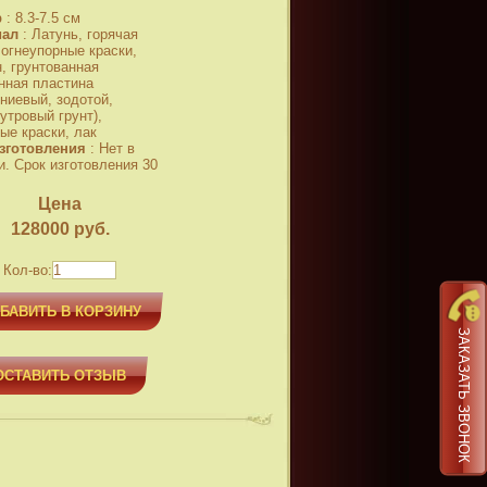
р
:
8.3-7.5 см
иал
:
Латунь, горячая
 огнеупорные краски,
, грунтованная
нная пластина
ниевый, зодотой,
утровый грунт),
ые краски, лак
зготовления
:
Нет в
и. Срок изготовления 30
Цена
128000
руб.
Кол-во:
БАВИТЬ В КОРЗИНУ
ЗАКАЗАТЬ ЗВОНОК
ОСТАВИТЬ ОТЗЫВ