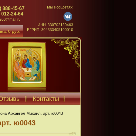
Мы в соцсетях:
) 888-45-67
 012-24-64
4200@mail.ru
ИНН: 330702130463
ЕГРИП: 304333405100010
на: 0 руб.
Отзывы
Контакты
она Архангел Михаил, арт. ю0043
арт. ю0043