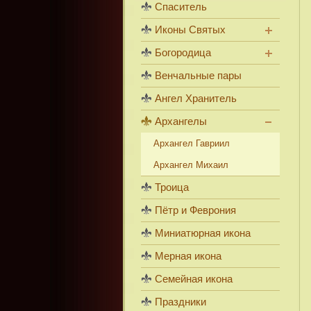
Спаситель
Иконы Святых
Богородица
Венчальные пары
Ангел Хранитель
Архангелы
Архангел Гавриил
Архангел Михаил
Троица
Пётр и Феврония
Миниатюрная икона
Мерная икона
Семейная икона
Праздники