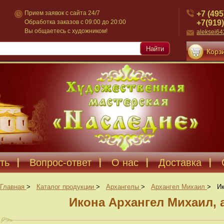
+7 (495
Прием заявок с сайта 24/7
+7(919)
Обработка заказов с 09:00 до 20:00
Вы общаетесь с художником!
aleksei6
Найти
Корзи
ть
Вопрос-ответ
О нас
Доставка
Главная
>
Каталог продукции
>
Архангелы
>
Архангел Михаил
>
Ик
Икона Архангел Михаил, 