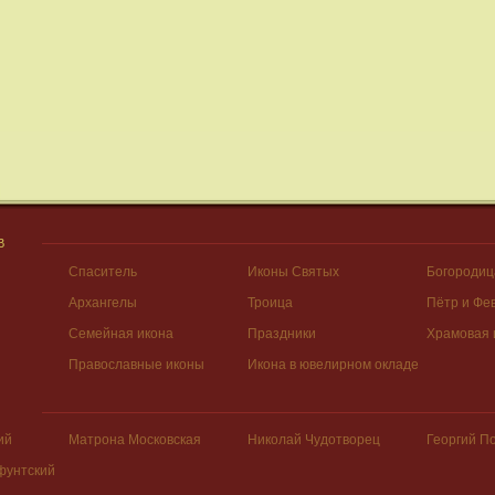
В
Спаситель
Иконы Святых
Богородиц
Архангелы
Троица
Пётр и Фе
Семейная икона
Праздники
Храмовая 
Православные иконы
Икона в ювелирном окладе
ий
Матрона Московская
Николай Чудотворец
Георгий П
фунтский