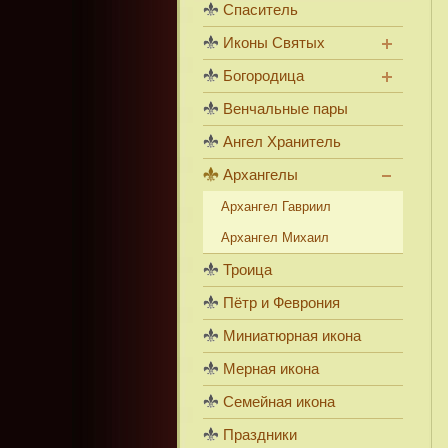
Спаситель
Иконы Святых
Богородица
Венчальные пары
Ангел Хранитель
Архангелы
Архангел Гавриил
Архангел Михаил
Троица
Пётр и Феврония
Миниатюрная икона
Мерная икона
Семейная икона
Праздники