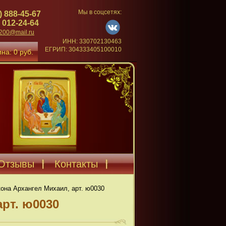
Мы в соцсетях:
) 888-45-67
 012-24-64
4200@mail.ru
ИНН: 330702130463
ЕГРИП: 304333405100010
на: 0 руб.
Отзывы
Контакты
она Архангел Михаил, арт. ю0030
арт. ю0030