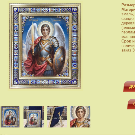
Разме
Матер
эмаль,
фондон
деревя
(алюми
перлам
маслян
Срок и
наличи
заказ 3
ДО