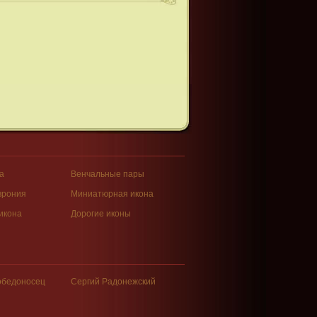
а
Венчальные пары
врония
Миниатюрная икона
икона
Дорогие иконы
обедоносец
Сергий Радонежский