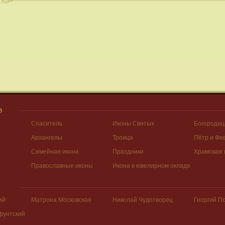
В
Спаситель
Иконы Святых
Богородиц
Архангелы
Троица
Пётр и Фе
Семейная икона
Праздники
Храмовая 
Православные иконы
Икона в ювелирном окладе
ий
Матрона Московская
Николай Чудотворец
Георгий П
фунтский