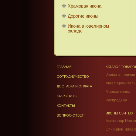
Храмовая икона
Дорогие иконы
Икона в ювелирном
окладе
ГЛАВНАЯ
КАТАЛОГ ТОВАРО
Иконы в наличии
СОТРУДНИЧЕСТВО
Ангел Хранитель
ДОСТАВКА И ОПЛАТА
Мерная икона
КАК КУПИТЬ
Распродажа
КОНТАКТЫ
ИКОНЫ СВЯТЫХ
ВОПРОС-ОТВЕТ
Александр Невск
Спиридон Трими