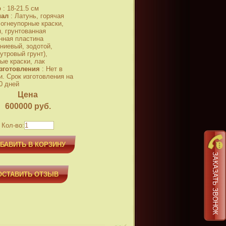
р
:
18-21.5 см
иал
:
Латунь, горячая
 огнеупорные краски,
, грунтованная
нная пластина
ниевый, зодотой,
утровый грунт),
ые краски, лак
зготовления
:
Нет в
и. Срок изготовления на
0 дней
Цена
600000
руб.
Кол-во:
БАВИТЬ В КОРЗИНУ
ЗАКАЗАТЬ ЗВОНОК
ОСТАВИТЬ ОТЗЫВ