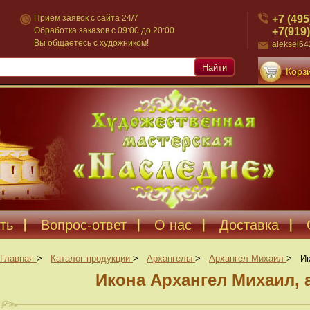
+7 (495
Прием заявок с сайта 24/7
+7(919)
Обработка заказов с 09:00 до 20:00
Вы общаетесь с художником!
aleksei6
Найти
Корзи
ть
Вопрос-ответ
О нас
Доставка
Главная
>
Каталог продукции
>
Архангелы
>
Архангел Михаил
>
Ик
Икона Архангел Михаил, 