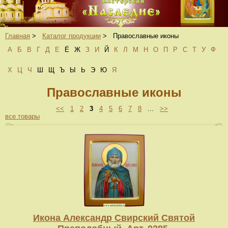
Главная
>
Каталог продукции
>
Православные иконы
А
Б
В
Г
Д
Е
Ё
Ж
З
И
Й
К
Л
М
Н
О
П
Р
С
Т
У
Ф
Х
Ц
Ч
Ш
Щ
Ъ
Ы
Ь
Э
Ю
Я
Православные иконы
<<
1
2
3
4
5
6
7
8
...
>>
все товары
Икона Александр Свирский Святой