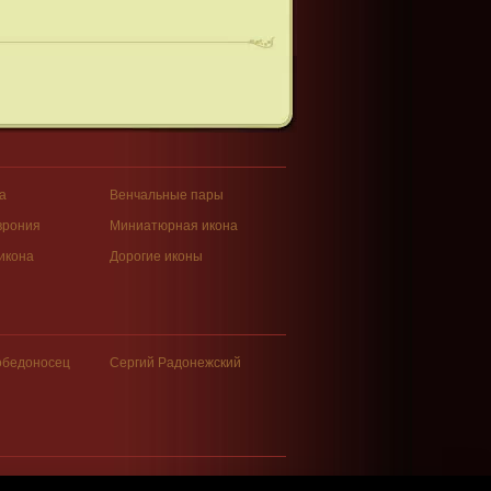
а
Венчальные пары
врония
Миниатюрная икона
икона
Дорогие иконы
обедоносец
Сергий Радонежский