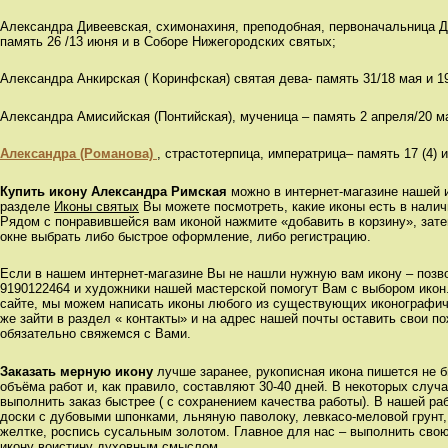
Александра Дивеевская, схимонахиня, преподобная, первоначальница 
память 26 /13 июня и в Соборе Нижегородских святых;
Александра Анкирская ( Коринфская) святая дева- память 31/18 мая и 19
Александра Амисийская (Понтийская), мученица – память 2 апреля/20 м
Александра (Романова)
, страстотерпица, императрица– память 17 (4) 
Купить икону Александра Римская
можно в интернет-магазине нашей 
разделе
Иконы святых
Вы можете посмотреть, какие иконы есть в налич
Рядом с понравившейся вам иконой нажмите «добавить в корзину», зат
окне выбрать либо быстрое оформление, либо регистрацию.
Если в нашем интернет-магазине Вы не нашли нужную вам икону – позвон
9190122464 и художники нашей мастерской помогут Вам с выбором икон
сайте, мы можем написать иконы любого из существующих иконографиче
же зайти в раздел « контакты» и на адрес нашей почты оставить свои п
обязательно свяжемся с Вами.
Заказать мерную икону
лучше заранее, рукописная икона пишется не б
объёма работ и, как правило, составляют 30-40 дней. В некоторых случ
выполнить заказ быстрее ( с сохранением качества работы). В нашей р
доски с дубовыми шпонками, льняную паволоку, левкасо-меловой грунт,
желтке, роспись сусальным золотом. Главное для нас – выполнить сво
икону воистину духовным смыслом.