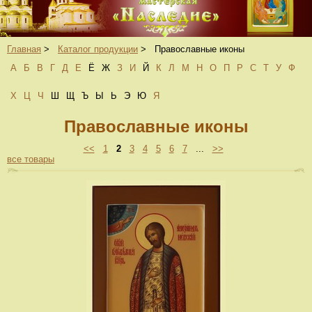
Главная
>
Каталог продукции
>
Православные иконы
А
Б
В
Г
Д
Е
Ё
Ж
З
И
Й
К
Л
М
Н
О
П
Р
С
Т
У
Ф
Х
Ц
Ч
Ш
Щ
Ъ
Ы
Ь
Э
Ю
Я
Православные иконы
<<
1
2
3
4
5
6
7
...
>>
все товары