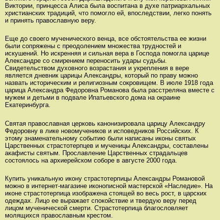
Виктории, принцесса Алиса была воспитана в духе патриархальных
христианских традиций, что помогло ей, впоследствии, легко понять
и принять православную веру.
Еще до своего мученического венца, все обстоятельства ее жизни
были сопряжены с преодолением множества трудностей и
искушений. Но искренняя и сильная вера в Господа помогла царице
Александре со смирением переносить удары судьбы.
Свидетельством духовного возрастания и укрепления в вере
является дневник царицы Александры, который по праву можно
назвать историческим и религиозным сокровищем. В июле 1918 года
царица Александра Федоровна Романова была расстреляна вместе с
мужем и детьми в подвале Ипатьевского дома на окраине
Екатеринбурга.
Святая православная церковь канонизировала царицу Александру
Федоровну в лике новомучеников и исповедников Российских. К
этому знаменательному событию были написаны иконы святых
Царственных страстотерпцев и мученицы Александры, составлены
акафисты святым. Прославление Царственных страдальцев
состоялось на архиерейском соборе в августе 2000 года.
Купить уникальную икону страстотерпицы Александры Романовой
можно в интернет-магазине иконописной мастерской «Наследие». На
иконе страстотерпица изображена стоящей во весь рост, в царских
одеждах. Лицо ее выражает спокойствие и твердую веру перед
лицом мученической смерти. Страстотерпица благословляет
молящихся православным крестом.