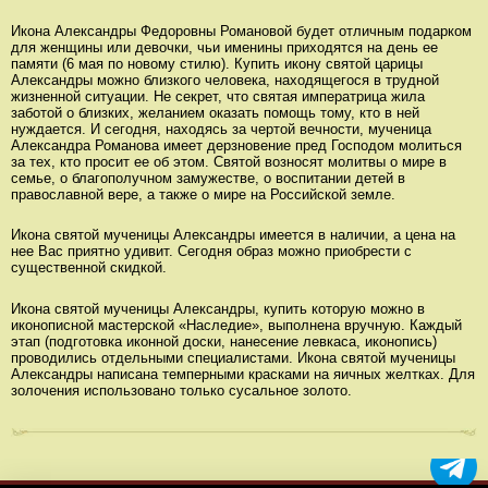
Икона Александры Федоровны Романовой будет отличным подарком
для женщины или девочки, чьи именины приходятся на день ее
памяти (6 мая по новому стилю). Купить икону святой царицы
Александры можно близкого человека, находящегося в трудной
жизненной ситуации. Не секрет, что святая императрица жила
заботой о близких, желанием оказать помощь тому, кто в ней
нуждается. И сегодня, находясь за чертой вечности, мученица
Александра Романова имеет дерзновение пред Господом молиться
за тех, кто просит ее об этом. Святой возносят молитвы о мире в
семье, о благополучном замужестве, о воспитании детей в
православной вере, а также о мире на Российской земле.
Икона святой мученицы Александры имеется в наличии, а цена на
нее Вас приятно удивит. Сегодня образ можно приобрести с
существенной скидкой.
Икона святой мученицы Александры, купить которую можно в
иконописной мастерской «Наследие», выполнена вручную. Каждый
этап (подготовка иконной доски, нанесение левкаса, иконопись)
проводились отдельными специалистами. Икона святой мученицы
Александры написана темперными красками на яичных желтках. Для
золочения использовано только сусальное золото.