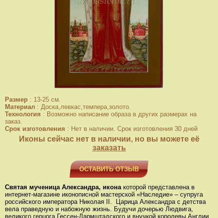
Размер
:
13-25 см.
Материал
:
Доска,левкас,темпера,золото.
Технология
:
Возможно написание образа в других размерах на
заказ.
Срок изготовления
:
Нет в наличии. Срок изготовления 30 дней
Иконы сейчас нет в наличии, но вы можете её
заказать
ОСТАВИТЬ ОТЗЫВ
Святая мученица Александра, икона
которой представлена в
интернет-магазине иконописной мастерской «Наследие» – супруга
российского императора Николая II. Царица Александра с детства
вела праведную и набожную жизнь. Будучи дочерью Людвига,
великого герцога Гессен-Дармштадского и внучкой королевы Англии