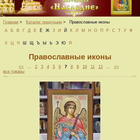
Главная
>
Каталог продукции
>
Православные иконы
А
Б
В
Г
Д
Е
Ё
Ж
З
И
Й
К
Л
М
Н
О
П
Р
С
Т
У
Ф
Х
Ц
Ч
Ш
Щ
Ъ
Ы
Ь
Э
Ю
Я
Православные иконы
<<
...
2
3
4
5
6
7
8
9
10
11
12
...
>>
все товары