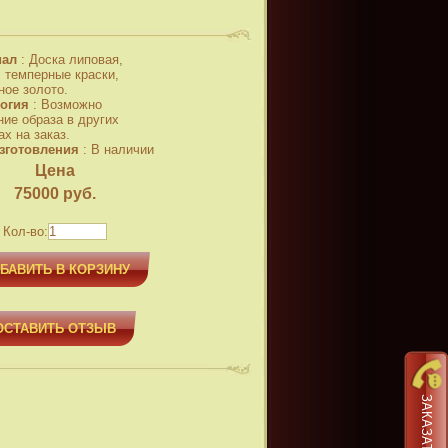
иал
:
Доска липовая,
, темперные краски,
ное золото.
огия
:
Возможно
ние образа в других
х на заказ.
зготовления
:
В наличии
Цена
75000
руб.
Кол-во:
БАВИТЬ В КОРЗИНУ
ОСТАВИТЬ ОТЗЫВ