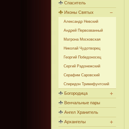
Спаситель
Иконы Святых
Александр Невский
Андрей Первозванный
Матрона Московская
Николай Чудотворец
Георгий Победоносец
Сергий Радонежский
Серафим Саровский
Спиридон Тримифунтский
Богородица
Венчальные пары
Ангел Хранитель
Архангелы