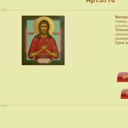
Матер
левкас
сусаль
Технол
написа
размера
Срок и
ДО