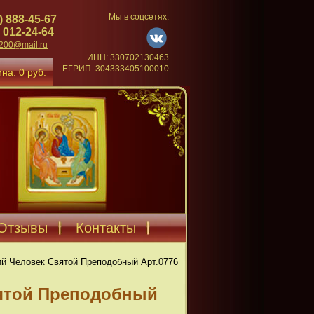
Мы в соцсетях:
) 888-45-67
 012-24-64
4200@mail.ru
ИНН: 330702130463
ЕГРИП: 304333405100010
на: 0 руб.
Отзывы
Контакты
й Человек Святой Преподобный Арт.0776
вятой Преподобный