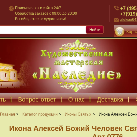
+7 (495
Прием заявок с сайта 24/7
+7(919)
Обработка заказов с 09:00 до 20:00
Вы общаетесь с художником!
aleksei6
Найти
Корзи
ть
Вопрос-ответ
О нас
Доставка
Главная
>
Каталог продукции
>
Иконы Святых
>
Икона Алексей Божи
Икона Алексей Божий Человек С
Арт.0776