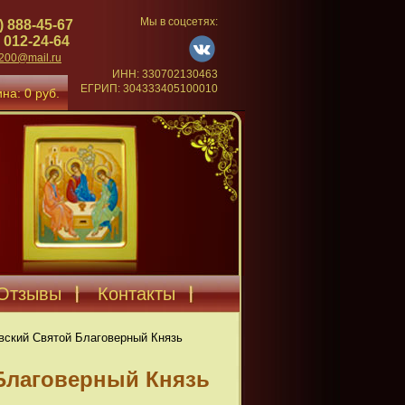
Мы в соцсетях:
) 888-45-67
 012-24-64
4200@mail.ru
ИНН: 330702130463
ЕГРИП: 304333405100010
на: 0 руб.
Отзывы
Контакты
вский Святой Благоверный Князь
Благоверный Князь