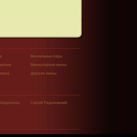
а
Венчальные пары
врония
Миниатюрная икона
икона
Дорогие иконы
обедоносец
Сергий Радонежский