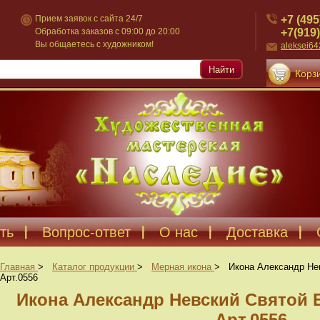
+7 (495
Прием заявок с сайта 24/7
+7(919)
Обработка заказов с 09:00 до 20:00
Вы общаетесь с художником!
aleksei6
Найти
Корзи
ть
Вопрос-ответ
О нас
Доставка
Главная
>
Каталог продукции
>
Мерная икона
>
Икона Александр Не
Арт.0556
Икона Александр Невский Святой 
Арт.0556