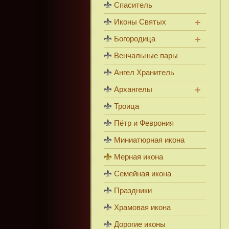
Спаситель
Иконы Святых
Богородица
Венчальные пары
Ангел Хранитель
Архангелы
Троица
Пётр и Феврония
Миниатюрная икона
Мерная икона
Семейная икона
Праздники
Храмовая икона
Дорогие иконы