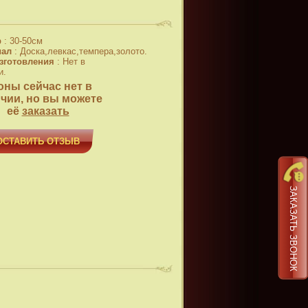
р
:
30-50см
иал
:
Доска,левкас,темпера,золото.
зготовления
:
Нет в
и.
оны сейчас нет в
чии, но вы можете
её
заказать
ОСТАВИТЬ ОТЗЫВ
ЗАКАЗАТЬ ЗВОНОК