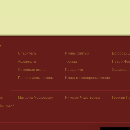
В
Спаситель
Иконы Святых
Богородиц
Архангелы
Троица
Пётр и Фе
Семейная икона
Праздники
Храмовая 
Православные иконы
Икона в ювелирном окладе
ий
Матрона Московская
Николай Чудотворец
Георгий П
фунтский