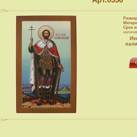
Разме
Матер
Срок и
наличи
Ик
нали