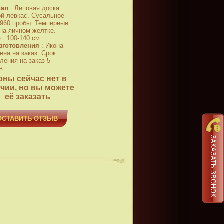
иал
:
Липовая доска.
й левкас. Сусальное
 960 пробы. Темперные
 на яичном желтке.
р
:
100-140 см.
зготовления
:
Икона
ена на заказ. Срок
ления на заказ 5
в.
оны сейчас нет в
чии, но вы можете
её
заказать
ОСТАВИТЬ ОТЗЫВ
ЗАКАЗАТЬ ЗВОНОК