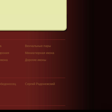
а
Венчальные пары
врония
Миниатюрная икона
икона
Дорогие иконы
обедоносец
Сергий Радонежский