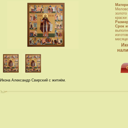
Матер
Мелово
золото
краски
Разме
Срок и
выполн
изготов
месяце
Ик
нали
Икона Александр Свирский с житиём.