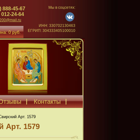
Мы в соцсетях:
) 888-45-67
 012-24-64
4200@mail.ru
ИНН: 330702130463
ЕГРИП: 304333405100010
на: 0 руб.
Отзывы
Контакты
вирский Арт. 1579
 Арт. 1579