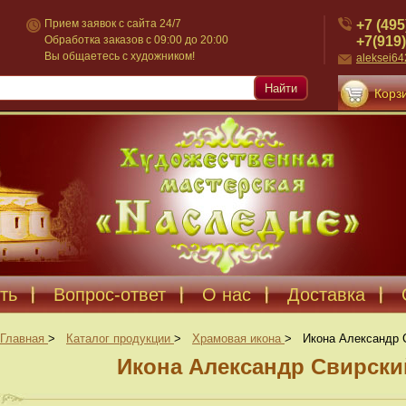
+7 (495
Прием заявок с сайта 24/7
+7(919)
Обработка заказов с 09:00 до 20:00
Вы общаетесь с художником!
aleksei6
Найти
Корзи
ть
Вопрос-ответ
О нас
Доставка
Главная
>
Каталог продукции
>
Храмовая икона
>
Икона Александр С
Икона Александр Свирский