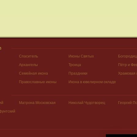
В
Спаситель
Иконы Святых
Богородиц
Архангелы
Троица
Пётр и Фе
Семейная икона
Праздники
Храмовая 
Православные иконы
Икона в ювелирном окладе
ий
Матрона Московская
Николай Чудотворец
Георгий П
фунтский