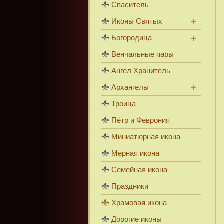
Спаситель
Иконы Святых
Богородица
Венчальные пары
Ангел Хранитель
Архангелы
Троица
Пётр и Феврония
Миниатюрная икона
Мерная икона
Семейная икона
Праздники
Храмовая икона
Дорогие иконы