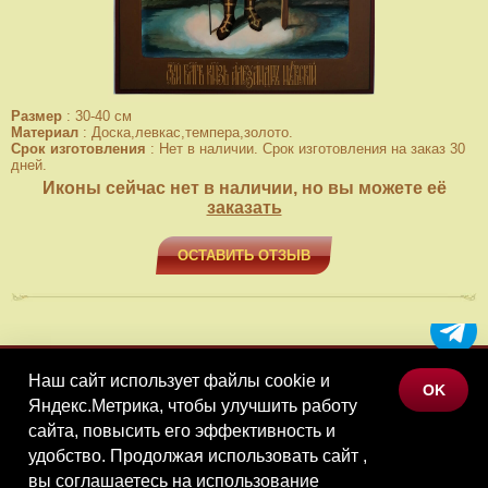
Размер
:
30-40 см
Материал
:
Доска,левкас,темпера,золото.
Срок изготовления
:
Нет в наличии. Срок изготовления на заказ 30
дней.
Иконы сейчас нет в наличии, но вы можете её
заказать
ОСТАВИТЬ ОТЗЫВ
Наш сайт использует файлы cookie и
МЕНЮ
OK
Яндекс.Метрика, чтобы улучшить работу
КАТАЛОГ ТОВАРОВ
сайта, повысить его эффективность и
КОНТАКТЫ
удобство. Продолжая использовать сайт ,
вы соглашаетесь на использование