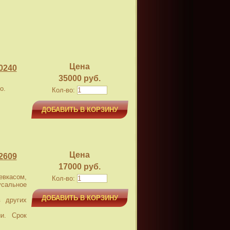
Цена
0240
35000 руб.
о.
Кол-во:
ДОБАВИТЬ В КОРЗИНУ
Цена
2609
17000 руб.
касом,
Кол-во:
усальное
ДОБАВИТЬ В КОРЗИНУ
 других
и. Срок