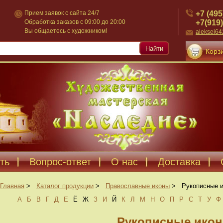
+7 (495
Прием заявок с сайта 24/7
+7(919)
Обработка заказов с 09:00 до 20:00
Вы общаетесь с художником!
aleksei6
Найти
Корзи
ть
Вопрос-ответ
О нас
Доставка
Главная
>
Каталог продукции
>
Православные иконы
>
Рукописные 
А
Б
В
Г
Д
Е
Ё
Ж
З
И
Й
К
Л
М
Н
О
П
Р
С
Т
У
Ф
Рукописные ико