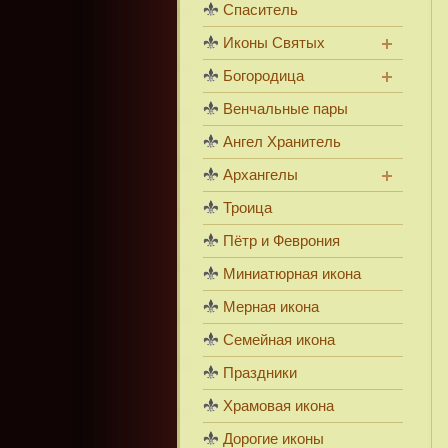
Спаситель
Иконы Святых
Богородица
Венчальные пары
Ангел Хранитель
Архангелы
Троица
Пётр и Феврония
Миниатюрная икона
Мерная икона
Семейная икона
Праздники
Храмовая икона
Дорогие иконы