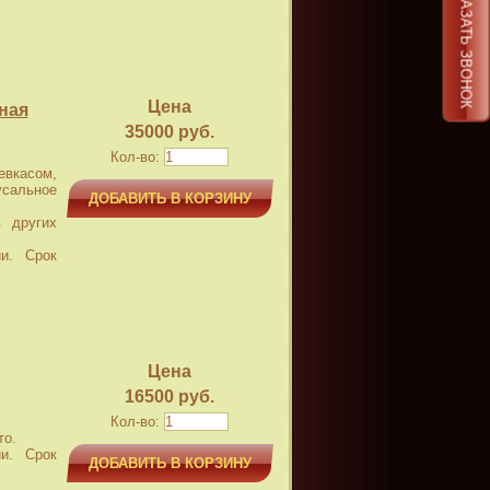
ЗАКАЗАТЬ ЗВОНОК
Цена
ная
35000 руб.
Кол-во:
касом,
усальное
ДОБАВИТЬ В КОРЗИНУ
 других
и. Срок
Цена
16500 руб.
Кол-во:
то.
и. Срок
ДОБАВИТЬ В КОРЗИНУ