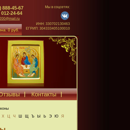
Мы в соцсетях:
) 888-45-67
 012-24-64
4200@mail.ru
ИНН: 330702130463
ЕГРИП: 304333405100010
на: 0 руб.
Отзывы
Контакты
иконы
Х
Ц
Ч
Ш
Щ
Ъ
Ы
Ь
Э
Ю
Я
ны