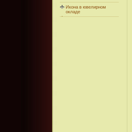
Икона в ювелирном
окладе