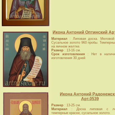
Икона Антоний Оптинский Арт
Материал
: Липовая доска. Меловой 
Сусальное золото 960 пробы. Темперны
на яичном желтке.
Размер
: 13-16 см.
Срок изготовления
: Нет в наличи
изготовления 30 дней
Икона Антоний Радонежс
Арт.0539
Размер
: 13-25 см.
Материал
: Доска липовая с лев
темперные краски, сусальное золото.