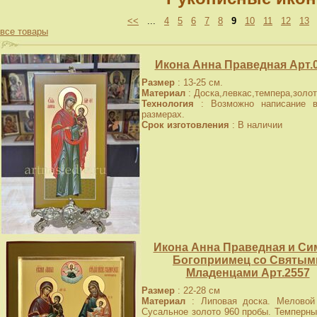
<<
...
4
5
6
7
8
9
10
11
12
13
все товары
Икона Анна Праведная Арт.0
Размер
: 13-25 см.
Материал
: Доска,левкас,темпера,золот
Технология
: Возможно написание в
размерах.
Срок изготовления
: В наличии
Икона Анна Праведная и Си
Богоприимец со Святым
Младенцами Арт.2557
Размер
: 22-28 см
Материал
: Липовая доска. Меловой 
Сусальное золото 960 пробы. Темперны