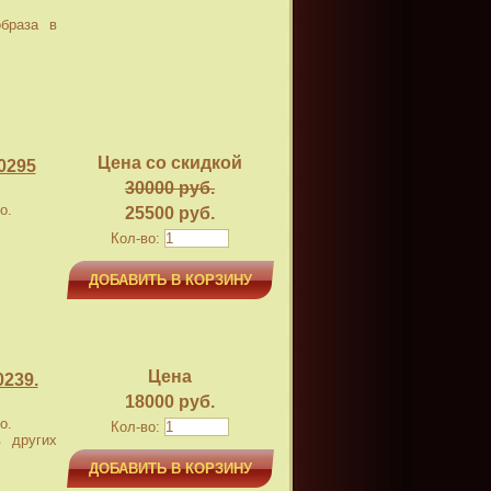
браза в
Цена со скидкой
0295
30000 руб.
о.
25500 руб.
Кол-во:
ДОБАВИТЬ В КОРЗИНУ
Цена
239.
18000 руб.
о.
Кол-во:
 других
ДОБАВИТЬ В КОРЗИНУ