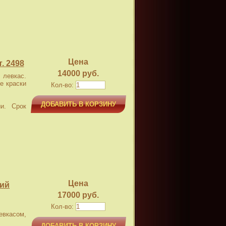
Цена
. 2498
14000 руб.
левкас.
е краски
Кол-во:
ДОБАВИТЬ В КОРЗИНУ
и. Срок
Цена
кий
17000 руб.
Кол-во:
касом,
ДОБАВИТЬ В КОРЗИНУ