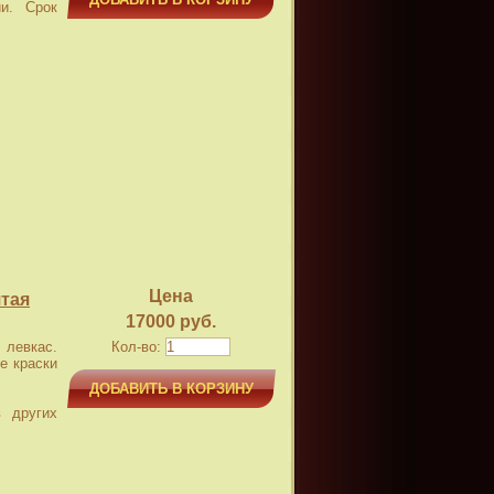
и. Срок
Цена
тая
17000 руб.
левкас.
Кол-во:
е краски
ДОБАВИТЬ В КОРЗИНУ
 других