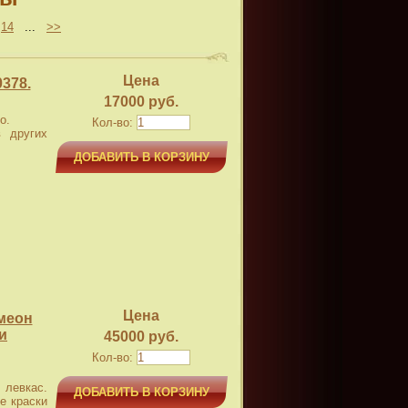
14
...
>>
Цена
378.
17000 руб.
о.
Кол-во:
 других
ДОБАВИТЬ В КОРЗИНУ
Цена
меон
и
45000 руб.
Кол-во:
левкас.
ДОБАВИТЬ В КОРЗИНУ
е краски