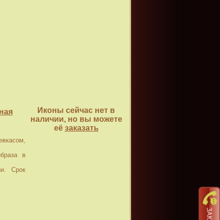
Иконы сейчас нет в
ная
наличии, но вы можете
её
заказать
касом,
браза в
и. Срок