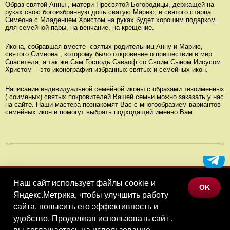
Образ святой Анны , матери Пресвятой Богородицы, держащей на
руках свою богоизбранную дочь святую Марию, и святого старца
Симеона с Младенцем Христом на руках будет хорошим подарком
для семейной пары, на венчание, на крещение.
Икона, собравшая вместе святых родительниц Анну и Марию,
святого Симеона , которому было откровение о пришествии в мир
Спасителя, а так же Сам Господь Саваоф со Своим Сыном Иисусом
Христом - это иконография избранных святых и семейных икон.
Написание индивидуальной семейной иконы с образами тезоименных
( соименых) святых покровителей Вашей семьи можно заказать у нас
на сайте. Наши мастера познакомят Вас с многообразием вариантов
семейных икон и помогут выбрать подходящий именно Вам.
Наш сайт использует файлы cookie и
МЕНЮ
OK
Яндекс.Метрика, чтобы улучшить работу
КАТАЛОГ ТОВАРОВ
сайта, повысить его эффективность и
КОНТАКТЫ
удобство. Продолжая использовать сайт ,