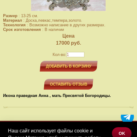
Размер
:
13-25 см.
Материал
:
Доска,левкас,темпера,золото.
Технология
:
Возможно написание в других размерах.
Срок изготовления
:
В наличии
Цена
17000
руб.
Кол-во:
ДОБАВИТЬ В КОРЗИНУ
ОСТАВИТЬ ОТЗЫВ
Икона праведная Анна , мать Пресвятой Богородицы.
Наш сайт использует файлы cookie и
МЕНЮ
OK