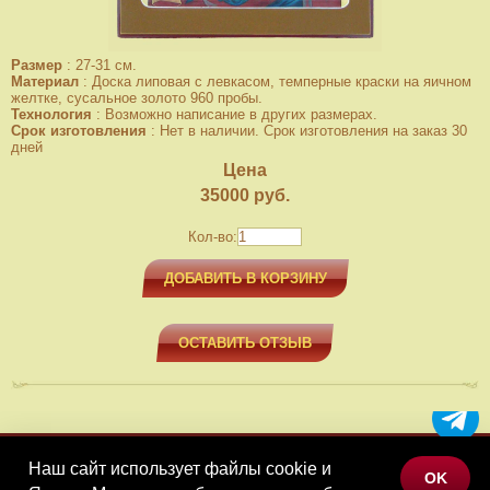
Размер
:
27-31 см.
Материал
:
Доска липовая с левкасом, темперные краски на яичном
желтке, сусальное золото 960 пробы.
Технология
:
Возможно написание в других размерах.
Срок изготовления
:
Нет в наличии. Срок изготовления на заказ 30
дней
Цена
35000
руб.
Кол-во:
ДОБАВИТЬ В КОРЗИНУ
ОСТАВИТЬ ОТЗЫВ
Наш сайт использует файлы cookie и
МЕНЮ
OK