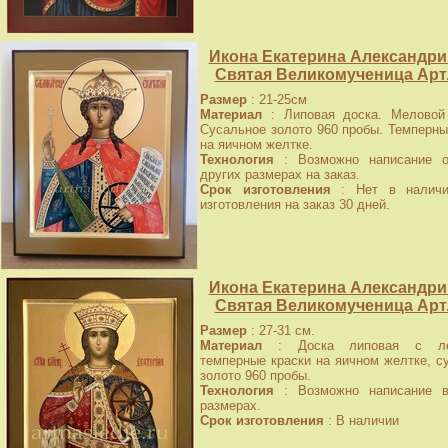
Икона Екатерина Александри
Святая Великомученица Арт
Размер
: 21-25см
Материал
: Липовая доска. Меловой 
Сусальное золото 960 пробы. Темперны
на яичном желтке.
Технология
: Возможно написание о
других размерах на заказ.
Срок изготовления
: Нет в наличи
изготовления на заказ 30 дней.
Икона Екатерина Александри
Святая Великомученица Арт
Размер
: 27-31 см.
Материал
: Доска липовая с лев
темперные краски на яичном желтке, с
золото 960 пробы.
Технология
: Возможно написание в
размерах.
Срок изготовления
: В наличии