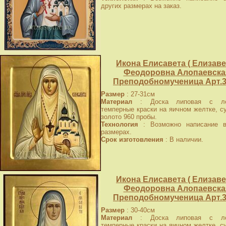
других размерах на заказ.
Икона Елисавета ( Елизаве
Феодоровна Алопаевска
Преподобномученица Арт.3
Размер
: 27-31см
Материал
: Доска липовая с лев
темперные краски на яичном желтке, с
золото 960 пробы.
Технология
: Возможно написание в
размерах.
Срок изготовления
: В наличии.
Икона Елисавета ( Елизаве
Феодоровна Алопаевска
Преподобномученица Арт.3
Размер
: 30-40см
Материал
: Доска липовая с лев
темперные краски на яичном желтке, с