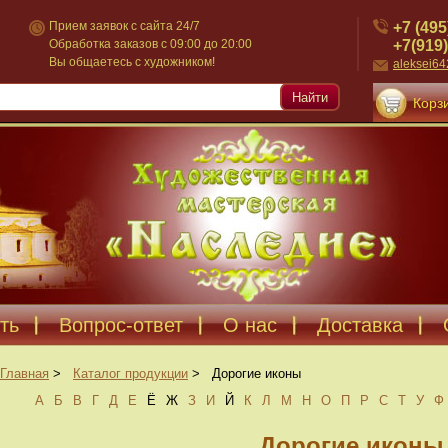
+7 (495
Прием заявок с сайта 24/7
+7(919)
Обработка заказов с 09:00 до 20:00
Вы общаетесь с художником!
aleksei6
Найти
Корзи
ть
Вопрос-ответ
О нас
Доставка
Главная
>
Каталог продукции
>
Дорогие иконы
А
Б
В
Г
Д
Е
Ё
Ж
З
И
Й
К
Л
М
Н
О
П
Р
С
Т
У
Ф
Дорогие иконы