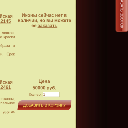
ЗАКАЗАТЬ ЗВОНОК
Иконы сейчас нет в
йская
наличии, но вы можете
.2145
её
заказать
левкас.
е краски
браза в
и. Срок
Цена
йская
.2461
50000 руб.
Кол-во:
касом,
усальное
ДОБАВИТЬ В КОРЗИНУ
 других