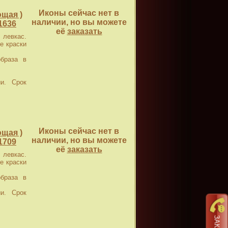
Иконы сейчас нет в
щая )
наличии, но вы можете
1636
её
заказать
левкас.
е краски
браза в
и. Срок
Иконы сейчас нет в
щая )
наличии, но вы можете
1709
её
заказать
левкас.
е краски
браза в
и. Срок