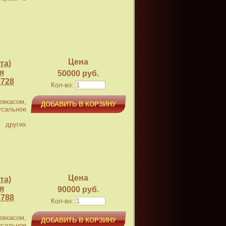
Цена
та)
я
50000 руб.
728
Кол-во:
касом,
ДОБАВИТЬ В КОРЗИНУ
усальное
 других
Цена
та)
я
90000 руб.
788
Кол-во:
касом,
ДОБАВИТЬ В КОРЗИНУ
усальное