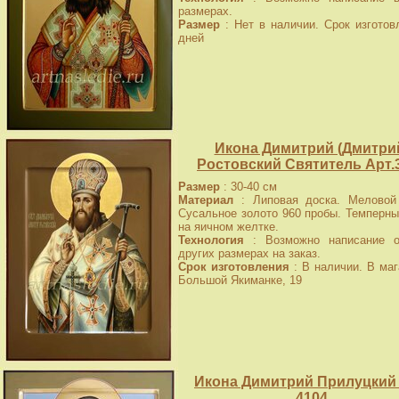
размерах.
Размер
: Нет в наличии. Срок изготов
дней
Икона Димитрий (Дмитри
Ростовский Святитель Арт.
Размер
: 30-40 см
Материал
: Липовая доска. Меловой 
Сусальное золото 960 пробы. Темперны
на яичном желтке.
Технология
: Возможно написание о
других размерах на заказ.
Срок изготовления
: В наличии. В маг
Большой Якиманке, 19
Икона Димитрий Прилуцкий 
4104