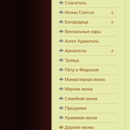
Спаситель
Иконы Святых
Богородица
Венчальные пары
Ангел Хранитель
Архангелы
Троица
Пётр и Феврония
Миниатюрная икона
Мерная икона
Семейная икона
Праздники
Храмовая икона
Дорогие иконы