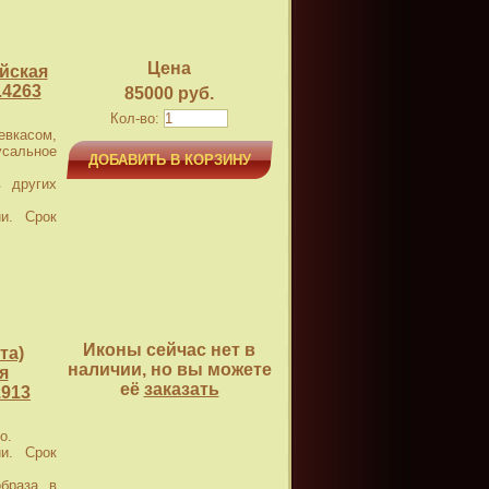
Цена
йская
.4263
85000 руб.
Кол-во:
касом,
усальное
ДОБАВИТЬ В КОРЗИНУ
 других
и. Срок
Иконы сейчас нет в
та)
наличии, но вы можете
я
её
заказать
913
о.
и. Срок
браза в