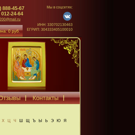
Мы в соцсетях:
) 888-45-67
 012-24-64
4200@mail.ru
ИНН: 330702130463
ЕГРИП: 304333405100010
на: 0 руб.
Отзывы
Контакты
Х
Ц
Ч
Ш
Щ
Ъ
Ы
Ь
Э
Ю
Я