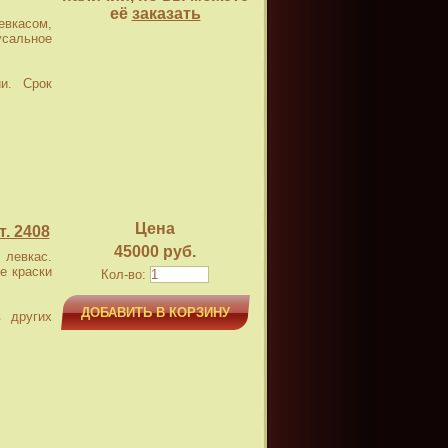
её
заказать
касом,
усальное
и. Срок
Цена
. 2408
45000 руб.
левкас.
е краски
Кол-во:
ДОБАВИТЬ В КОРЗИНУ
 других