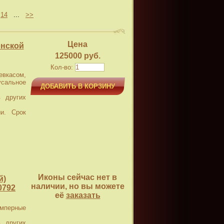
14
...
>>
Цена
онской
125000 руб.
Кол-во:
касом,
усальное
ДОБАВИТЬ В КОРЗИНУ
 других
и. Срок
Иконы сейчас нет в
й)
наличии, но вы можете
0792
её
заказать
емперные
 других