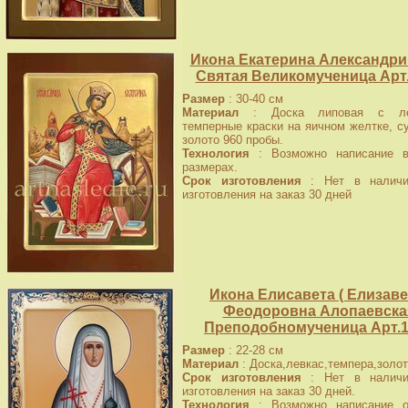
Икона Екатерина Александри
Святая Великомученица Арт
Размер
: 30-40 см
Материал
: Доска липовая с лев
темперные краски на яичном желтке, с
золото 960 пробы.
Технология
: Возможно написание в
размерах.
Срок изготовления
: Нет в наличи
изготовления на заказ 30 дней
Икона Елисавета ( Елизаве
Феодоровна Алопаевска
Преподобномученица Арт.1
Размер
: 22-28 см
Материал
: Доска,левкас,темпера,золот
Срок изготовления
: Нет в наличи
изготовления на заказ 30 дней.
Технология
: Возможно написание о