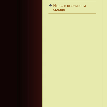
Икона в ювелирном
окладе