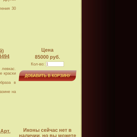
ления 30
Цена
й)
3494
85000 руб.
Кол-во:
левкас.
е краски
ДОБАВИТЬ В КОРЗИНУ
браза в
азине на
Иконы сейчас нет в
Арт.
наличии, но вы можете