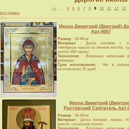
<<
...
4
5
6
7
8
9
10
11
12
13
все товары
Икона Димитрий (Дмитрий) Д
Арт.4687
Размер
: 30-40см
Материал
: Доска липовая с лев
темперные краски на яичном желтке, с
золото 960 пробы.
Технология
: Возможно написание в
размерах.
Срок изготовления
: Нет в наличи
изготовления 30 дней
Икона Димитрий (Дмитри
Ростовский Святитель Арт.
Размер
: 30-40см
Материал
: Доска липовая, левкас, т
краски, сусальное золото.
Технология
: Возможно написание в