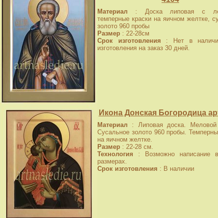
Материал
: Доска липовая с лев
темперные краски на яичном желтке, с
золото 960 пробы
Размер
: 22-28см
Срок изготовления
: Нет в наличи
изготовления на заказ 30 дней.
Икона Донская Богородица арт
Материал
: Липовая доска. Меловой 
Сусальное золото 960 пробы. Темперны
на яичном желтке.
Размер
: 22-28 см.
Технология
: Возможно написание в
размерах.
Срок изготовления
: В наличии