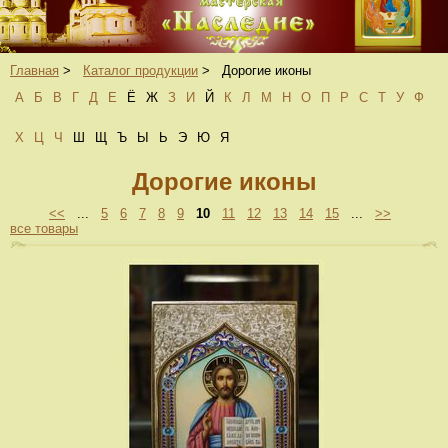
Главная
>
Каталог продукции
>
Дорогие иконы
А
Б
В
Г
Д
Е
Ё
Ж
З
И
Й
К
Л
М
Н
О
П
Р
С
Т
У
Ф
Х
Ц
Ч
Ш
Щ
Ъ
Ы
Ь
Э
Ю
Я
Дорогие иконы
<<
...
5
6
7
8
9
10
11
12
13
14
15
...
>>
все товары