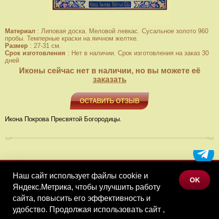
Материал
:
Липовая доска. Меловой левкас. Сусальное золото 960
пробы. Темперные краски на яичном желтке.
Размер
:
27-31 см.
Срок изготовления
:
Нет в наличии. Срок изготовления на заказ 30
дней
Иконы сейчас нет в наличии, но вы можете её
заказать
ОСТАВИТЬ ОТЗЫВ
Икона Покрова Пресвятой Богородицы.
Наш сайт использует файлы cookie и
МЕНЮ
OK
Яндекс.Метрика, чтобы улучшить работу
КАТАЛОГ ТОВАРОВ
сайта, повысить его эффективность и
КОНТАКТЫ
удобство. Продолжая использовать сайт ,