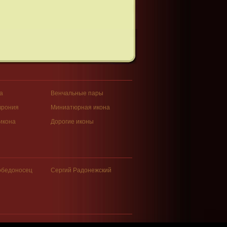
а
Венчальные пары
врония
Миниатюрная икона
икона
Дорогие иконы
обедоносец
Сергий Радонежский