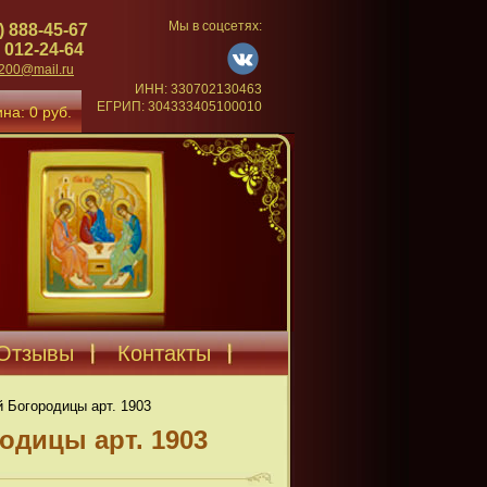
Мы в соцсетях:
) 888-45-67
 012-24-64
4200@mail.ru
ИНН: 330702130463
ЕГРИП: 304333405100010
на: 0 руб.
Отзывы
Контакты
 Богородицы арт. 1903
одицы арт. 1903