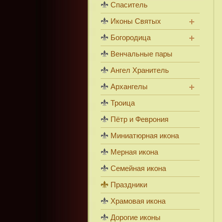
Спаситель
Иконы Святых
Богородица
Венчальные пары
Ангел Хранитель
Архангелы
Троица
Пётр и Феврония
Миниатюрная икона
Мерная икона
Семейная икона
Праздники
Храмовая икона
Дорогие иконы