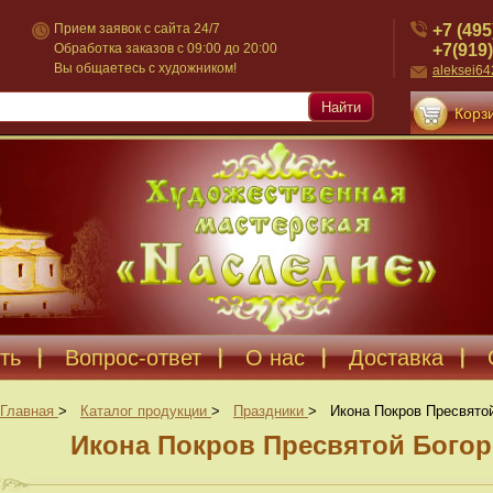
+7 (495
Прием заявок с сайта 24/7
+7(919)
Обработка заказов с 09:00 до 20:00
Вы общаетесь с художником!
aleksei6
Найти
Корзи
ть
Вопрос-ответ
О нас
Доставка
Главная
>
Каталог продукции
>
Праздники
>
Икона Покров Пресвятой
Икона Покров Пресвятой Богор