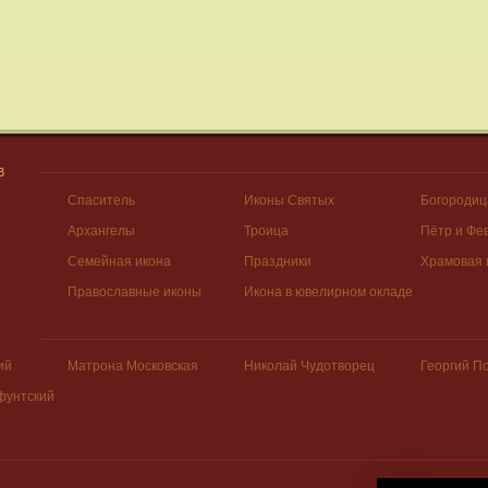
В
Спаситель
Иконы Святых
Богородиц
Архангелы
Троица
Пётр и Фе
Семейная икона
Праздники
Храмовая 
Православные иконы
Икона в ювелирном окладе
ий
Матрона Московская
Николай Чудотворец
Георгий П
фунтский