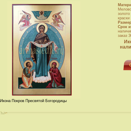
Матер
Мелово
золото
краски
Разме
Срок и
наличи
заказ 3
Ик
нали
Икона Покров Пресвятой Богородицы