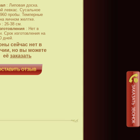
иал
:
Липовая доска.
й левкас. Сусальное
 960 пробы. Темперные
 на яичном желтке.
р
:
26-38 см.
зготовления
:
Нет в
и. Срок изготовления на
0 дней.
оны сейчас нет в
чии, но вы можете
её
заказать
ОСТАВИТЬ ОТЗЫВ
ЗАКАЗАТЬ ЗВОНОК