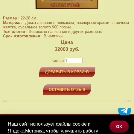
Размер
:
22-28 см.
Материал
:
Доска липовая с левкасом, темперные краски на яичном
желтке, сусальное золото 960 пробы.
Технология
:
Возможно написание в других размерах.
Срок изготовления
:
В наличии
Цена
32000
руб.
Кол-во:
ДОБАВИТЬ В КОРЗИНУ
ОСТАВИТЬ ОТЗЫВ
Наш сайт использует файлы cookie и
МЕНЮ
OK
Яндекс.Метрика, чтобы улучшить работу
КАТАЛОГ ТОВАРОВ