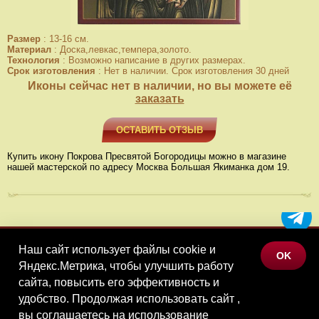
Размер
:
13-16 см.
Материал
:
Доска,левкас,темпера,золото.
Технология
:
Возможно написание в других размерах.
Срок изготовления
:
Нет в наличии. Срок изготовления 30 дней
Иконы сейчас нет в наличии, но вы можете её
заказать
ОСТАВИТЬ ОТЗЫВ
Купить икону Покрова Пресвятой Богородицы можно в магазине
нашей мастерской по адресу Москва Большая Якиманка дом 19.
Наш сайт использует файлы cookie и
МЕНЮ
OK
Яндекс.Метрика, чтобы улучшить работу
КАТАЛОГ ТОВАРОВ
сайта, повысить его эффективность и
КОНТАКТЫ
удобство. Продолжая использовать сайт ,
вы соглашаетесь на использование