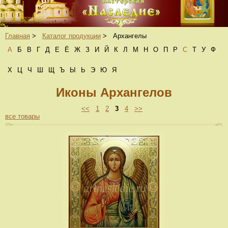
Главная
>
Каталог продукции
>
Архангелы
А
Б
В
Г
Д
Е
Ё
Ж
З
И
Й
К
Л
М
Н
О
П
Р
С
Т
У
Ф
Х
Ц
Ч
Ш
Щ
Ъ
Ы
Ь
Э
Ю
Я
Иконы Архангелов
<<
1
2
3
4
>>
все товары