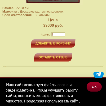
Размер
:
22-28 см
Материал
:
Доска,левкас,темпера,золото.
Срок изготовления
:
В наличии.
Цена
33000
руб.
Кол-во:
ДОБАВИТЬ В КОРЗИНУ
ОСТАВИТЬ ОТЗЫВ
Наш сайт использует файлы cookie и
МЕНЮ
OK
Яндекс.Метрика, чтобы улучшить работу
КАТАЛОГ ТОВАРОВ
сайта, повысить его эффективность и
КОНТАКТЫ
удобство. Продолжая использовать сайт ,