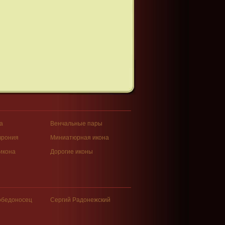
а
Венчальные пары
врония
Миниатюрная икона
икона
Дорогие иконы
обедоносец
Сергий Радонежский