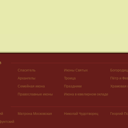
В
Спаситель
Иконы Святых
Богородиц
Архангелы
Троица
Пётр и Фе
Семейная икона
Праздники
Храмовая 
Православные иконы
Икона в ювелирном окладе
ий
Матрона Московская
Николай Чудотворец
Георгий П
фунтский