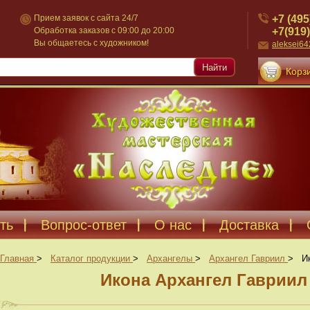
+7 (495
Прием заявок с сайта 24/7
+7(919)
Обработка заказов с 09:00 до 20:00
Вы общаетесь с художником!
aleksei6
Найти
Корзи
ть
Вопрос-ответ
О нас
Доставка
Главная
>
Каталог продукции
>
Архангелы
>
Архангел Гавриил
>
И
Икона Архангел Гавриил 