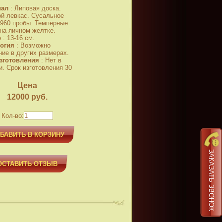
иал
:
Липовая доска.
й левкас. Сусальное
 960 пробы. Темперные
 на яичном желтке.
р
:
13-16 см.
огия
:
Возможно
ние в других размерах.
зготовления
:
Нет в
и. Срок изготовления 30
Цена
12000
руб.
Кол-во:
БАВИТЬ В КОРЗИНУ
ЗАКАЗАТЬ ЗВОНОК
ОСТАВИТЬ ОТЗЫВ