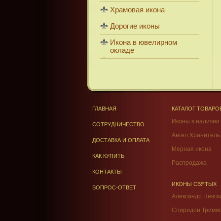
Храмовая икона
Дорогие иконы
Икона в ювелирном
окладе
ГЛАВНАЯ
КАТАЛОГ ТОВАРО
Иконы в наличии
СОТРУДНИЧЕСТВО
Ангел Хранитель
ДОСТАВКА И ОПЛАТА
Мерная икона
КАК КУПИТЬ
Распродажа
КОНТАКТЫ
ИКОНЫ СВЯТЫХ
ВОПРОС-ОТВЕТ
Александр Невск
Спиридон Трими