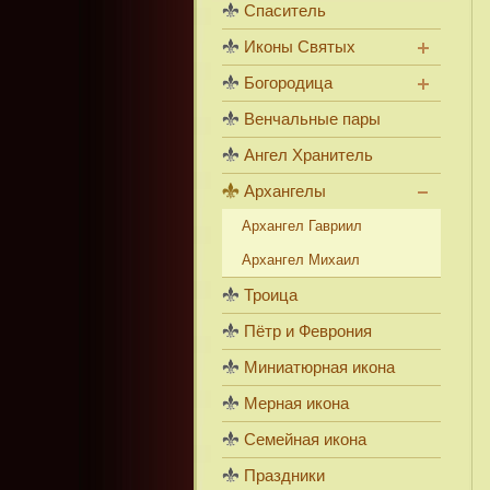
Спаситель
Иконы Святых
Богородица
Венчальные пары
Ангел Хранитель
Архангелы
Архангел Гавриил
Архангел Михаил
Троица
Пётр и Феврония
Миниатюрная икона
Мерная икона
Семейная икона
Праздники