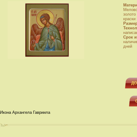
Матер
Мелово
золото
краски
Разме
Технол
написа
Срок и
наличи
дней
ДО
Икона Архангела Гавриила