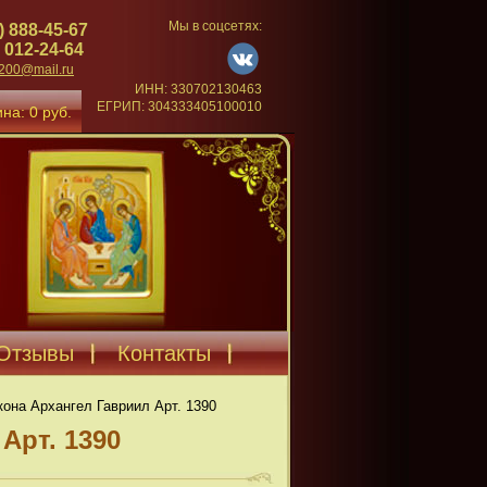
Мы в соцсетях:
) 888-45-67
 012-24-64
4200@mail.ru
ИНН: 330702130463
ЕГРИП: 304333405100010
на: 0 руб.
Отзывы
Контакты
кона Архангел Гавриил Арт. 1390
Арт. 1390