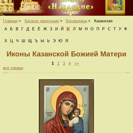
Главная
>
Каталог продукции
>
Богородица
>
Казанская
К
А
Б
В
Г
Д
Е
Ё
Ж
З
И
Й
Л
М
Н
О
П
Р
С
Т
У
Ф
Х
Ц
Ч
Ш
Щ
Ъ
Ы
Ь
Э
Ю
Я
Иконы Казанской Божией Матери
1
2
3
4
>>
все товары