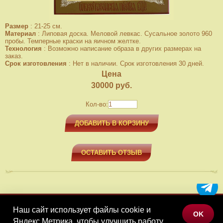
Размер
:
21-25 см.
Материал
:
Липовая доска. Меловой левкас. Сусальное золото 960
пробы. Темперные краски на яичном желтке.
Технология
:
Возможно написание образа в других размерах на
заказ.
Срок изготовления
:
Нет в наличии. Срок изготовления 30 дней.
Цена
30000
руб.
Кол-во:
ДОБАВИТЬ В КОРЗИНУ
ОСТАВИТЬ ОТЗЫВ
Наш сайт использует файлы cookie и
МЕНЮ
OK
Яндекс.Метрика, чтобы улучшить работу