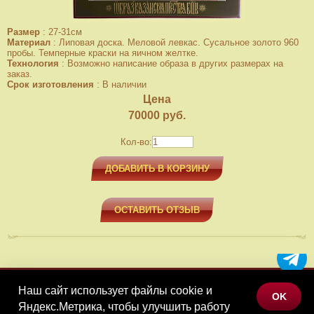
Размер
:
27-31см
Материал
:
Липовая доска. Меловой левкас. Сусальное золото 960
пробы. Темперные краски на яичном желтке.
Технология
:
Возможно написание образа в других размерах на
заказ.
Срок изготовления
:
В наличии
Цена
70000
руб.
Кол-во:
ДОБАВИТЬ В КОРЗИНУ
ОСТАВИТЬ ОТЗЫВ
Наш сайт использует файлы cookie и
МЕНЮ
OK
Яндекс.Метрика, чтобы улучшить работу
КАТАЛОГ ТОВАРОВ