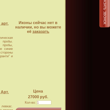
ЗАКАЗАТЬ ЗВОНОК
Иконы сейчас нет в
арт.
наличии, но вы можете
её
заказать
ическая
 пробы.
 пробы,
ые синие
 стороны
ранти" и
Цена
 Арт.
27000 руб.
Кол-во:
левкас.
е краски