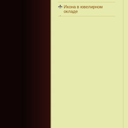
Икона в ювелирном
окладе