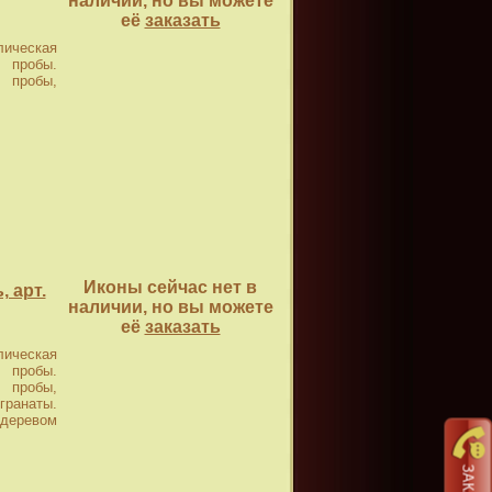
наличии, но вы можете
её
заказать
ическая
 пробы.
 пробы,
Иконы сейчас нет в
 арт.
наличии, но вы можете
её
заказать
ическая
 пробы.
 пробы,
гранаты.
 деревом