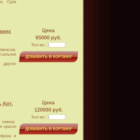
и. Срок
Цена
жиих
65000 руб.
Кол-во:
касом,
усальное
ДОБАВИТЬ В КОРЗИНУ
 других
Цена
 Арт.
120000 руб.
Кол-во:
левкас.
е краски
ДОБАВИТЬ В КОРЗИНУ
браза в