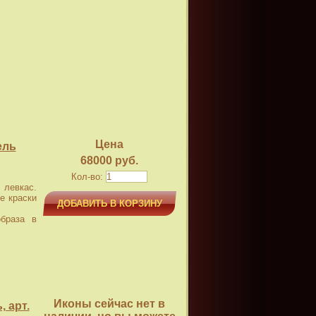
Цена
ель
68000 руб.
Кол-во:
левкас.
е краски
ДОБАВИТЬ В КОРЗИНУ
браза в
Иконы сейчас нет в
 арт.