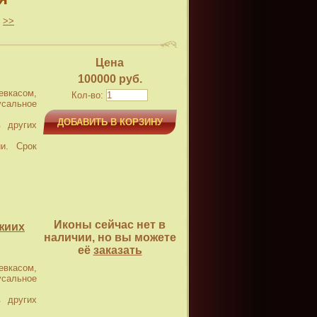
>>
Цена
100000 руб.
касом,
Кол-во:
усальное
ДОБАВИТЬ В КОРЗИНУ
 других
и. Срок
Иконы сейчас нет в
жиих
наличии, но вы можете
её
заказать
касом,
усальное
 других