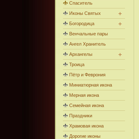
Спаситель
Иконы Святых
Богородица
Венчальные пары
Ангел Хранитель
Архангелы
Троица
Пётр и Феврония
Миниатюрная икона
Мерная икона
Семейная икона
Праздники
Храмовая икона
Дорогие иконы