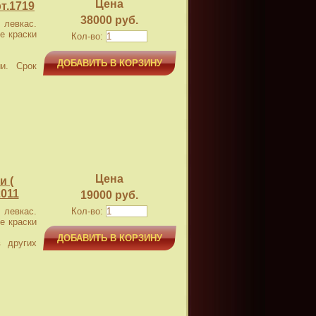
Цена
т.1719
38000 руб.
левкас.
е краски
Кол-во:
ДОБАВИТЬ В КОРЗИНУ
и. Срок
Цена
и (
2011
19000 руб.
левкас.
Кол-во:
е краски
ДОБАВИТЬ В КОРЗИНУ
 других