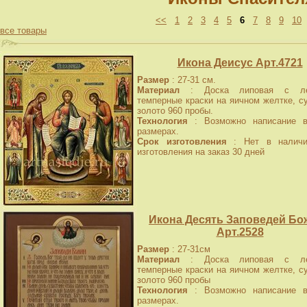
<<
1
2
3
4
5
6
7
8
9
10
все товары
Икона Деисус Арт.4721
Размер
: 27-31 см.
Материал
: Доска липовая с лев
темперные краски на яичном желтке, с
золото 960 пробы.
Технология
: Возможно написание в
размерах.
Срок изготовления
: Нет в наличи
изготовления на заказ 30 дней
Икона Десять Заповедей Бо
Арт.2528
Размер
: 27-31см
Материал
: Доска липовая с лев
темперные краски на яичном желтке, с
золото 960 пробы
Технология
: Возможно написание в
размерах.