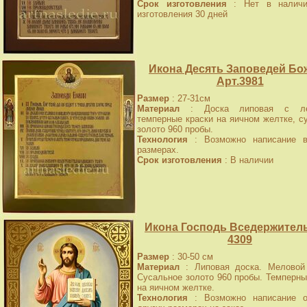
Срок изготовления
: Нет в наличи
изготовления 30 дней
Икона Десять Заповедей Бо
Арт.3981
Размер
: 27-31см
Материал
: Доска липовая с лев
темперные краски на яичном желтке, с
золото 960 пробы.
Технология
: Возможно написание в
размерах.
Срок изготовления
: В наличии
Икона Господь Вседержитель
4309
Размер
: 30-50 см
Материал
: Липовая доска. Меловой 
Сусальное золото 960 пробы. Темперны
на яичном желтке.
Технология
: Возможно написание о