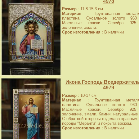
4978
Размер
: 11.8-15.3 см
Материал
: Грунтованная металл
пластина. Сусальное золото 960
Масляные краски. Серебро 925
золочение, эмали.
Срок изготовления
: В наличии
Икона Господь Вседержитель,
4979
Размер
: 10-17 см
Материал
: Грунтованная металл
пластина. Сусальное золото 960
Масляные краски. Серебро 925
золочение, эмали. Камни: натуральные 
С обратной стороны отделана красным
породы "Меранти" и покрыта воском.
Срок изготовления
: В наличии