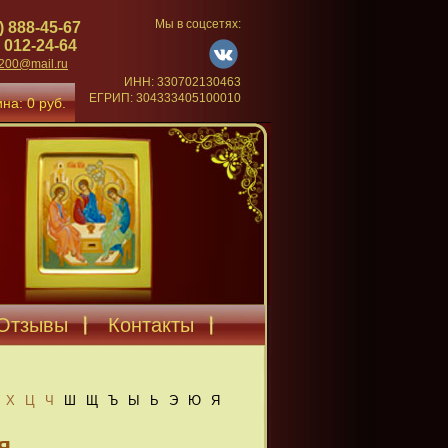
Мы в соцсетях:
) 888-45-67
 012-24-64
4200@mail.ru
ИНН: 330702130463
ЕГРИП: 304333405100010
на: 0 руб.
Отзывы
Контакты
Х
Ц
Ч
Ш
Щ
Ъ
Ы
Ь
Э
Ю
Я
я