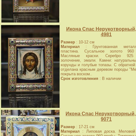
Икона Спас Нерукотворный, 
4981
Размер
: 10-12 см
Материал
: Грунтованная металл
пластина. Сусальное золото 960
Масляные краски. Серебро 925
золочение, эмали. Камни: натуральн
корунды и голубые топазы. С обратной
отделана красным деревом породы "Ме
покрыта воском..
Срок изготовления
: В наличии
Икона Спас Нерукотворный,
9071
Размер
: 17-21 см
Материал
: Липовая доска. Меловой 
Сусальное золото 960 пробы. Темперны