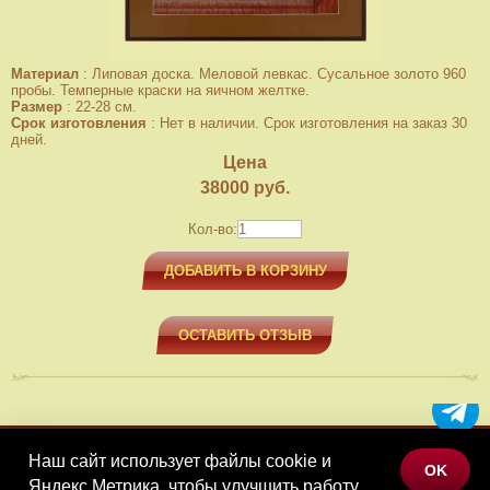
Материал
:
Липовая доска. Меловой левкас. Сусальное золото 960
пробы. Темперные краски на яичном желтке.
Размер
:
22-28 см.
Срок изготовления
:
Нет в наличии. Срок изготовления на заказ 30
дней.
Цена
38000
руб.
Кол-во:
ДОБАВИТЬ В КОРЗИНУ
ОСТАВИТЬ ОТЗЫВ
Наш сайт использует файлы cookie и
МЕНЮ
OK
Яндекс.Метрика, чтобы улучшить работу