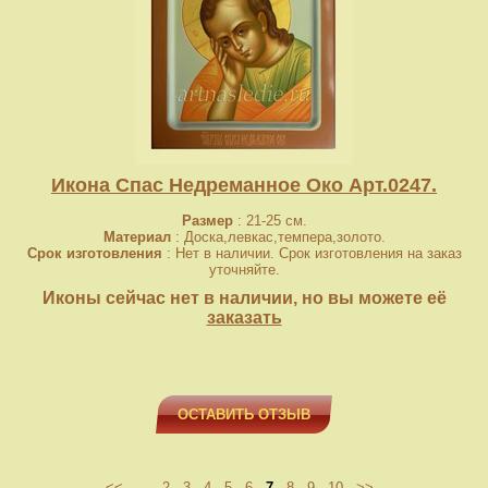
Икона Спас Недреманное Око Арт.0247.
Размер
: 21-25 см.
Материал
: Доска,левкас,темпера,золото.
Срок изготовления
: Нет в наличии. Срок изготовления на заказ
уточняйте.
Иконы сейчас нет в наличии, но вы можете её
заказать
ОСТАВИТЬ ОТЗЫВ
<<
...
2
3
4
5
6
7
8
9
10
>>