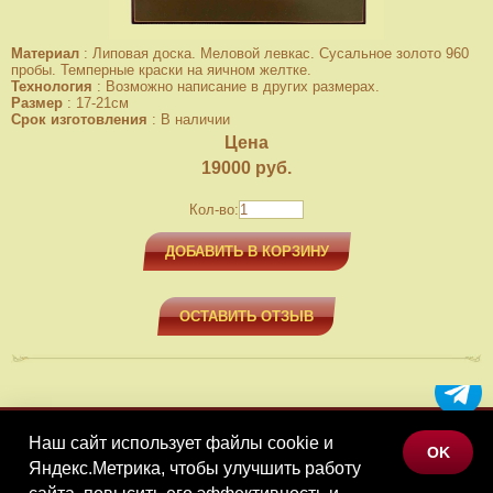
Материал
:
Липовая доска. Меловой левкас. Сусальное золото 960
пробы. Темперные краски на яичном желтке.
Технология
:
Возможно написание в других размерах.
Размер
:
17-21см
Срок изготовления
:
В наличии
Цена
19000
руб.
Кол-во:
ДОБАВИТЬ В КОРЗИНУ
ОСТАВИТЬ ОТЗЫВ
Наш сайт использует файлы cookie и
МЕНЮ
OK
Яндекс.Метрика, чтобы улучшить работу
КАТАЛОГ ТОВАРОВ