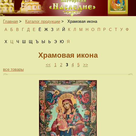
Главная
>
Каталог продукции
>
Храмовая икона
А
Б
В
Г
Д
Е
Ё
Ж
З
И
Й
К
Л
М
Н
О
П
Р
С
Т
У
Ф
Х
Ц
Ч
Ш
Щ
Ъ
Ы
Ь
Э
Ю
Я
Храмовая икона
<<
1
2
3
4
5
>>
все товары