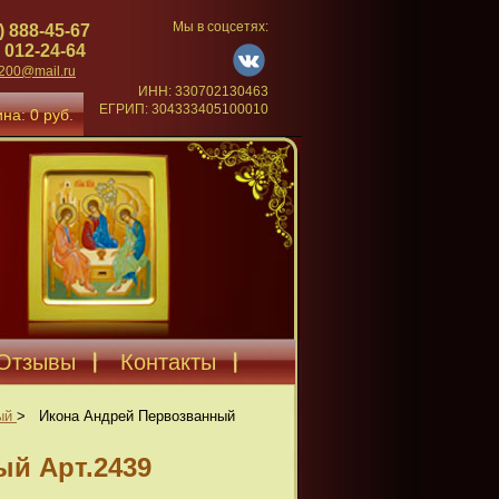
Мы в соцсетях:
) 888-45-67
 012-24-64
4200@mail.ru
ИНН: 330702130463
ЕГРИП: 304333405100010
на: 0 руб.
Отзывы
Контакты
ый
>
Икона Андрей Первозванный
й Арт.2439