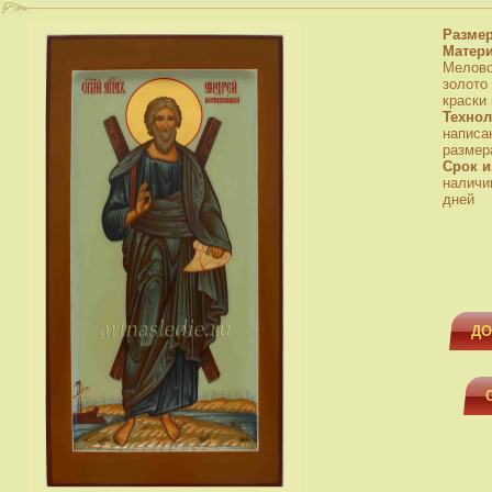
Разме
Матер
Мелово
золото
краски
Технол
написа
размера
Срок и
наличи
дней
ДО