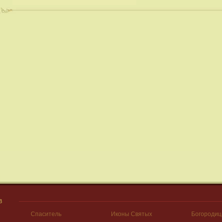
В
Спаситель
Иконы Святых
Богородиц