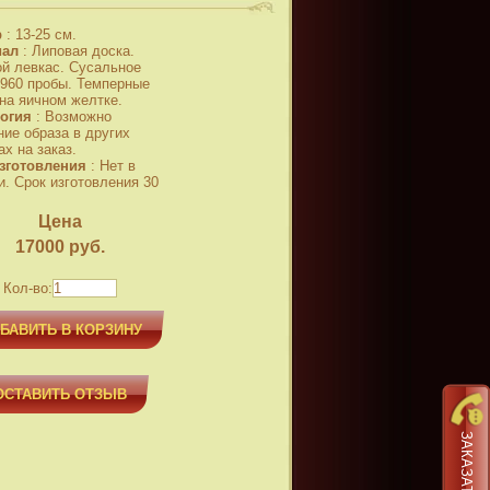
р
:
13-25 см.
иал
:
Липовая доска.
й левкас. Сусальное
 960 пробы. Темперные
 на яичном желтке.
огия
:
Возможно
ние образа в других
х на заказ.
зготовления
:
Нет в
и. Срок изготовления 30
Цена
17000
руб.
Кол-во:
БАВИТЬ В КОРЗИНУ
ОСТАВИТЬ ОТЗЫВ