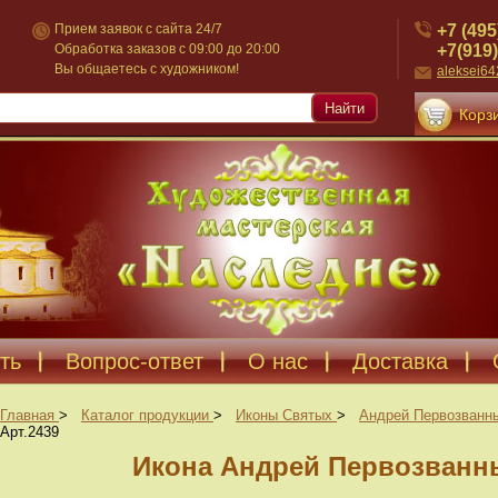
+7 (495
Прием заявок с сайта 24/7
+7(919)
Обработка заказов с 09:00 до 20:00
Вы общаетесь с художником!
aleksei6
Найти
Корзи
ть
Вопрос-ответ
О нас
Доставка
Главная
>
Каталог продукции
>
Иконы Святых
>
Андрей Первозванн
Арт.2439
Икона Андрей Первозванны