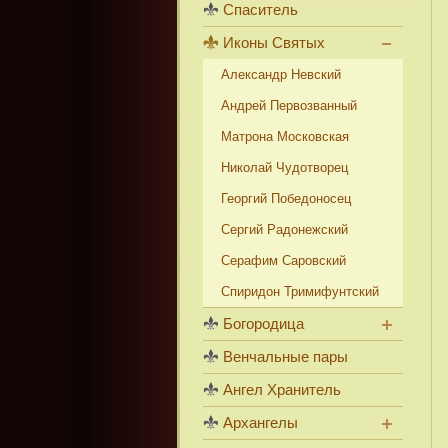
Спаситель
Иконы Святых
Александр Невский
Андрей Первозванный
Матрона Московская
Николай Чудотворец
Георгий Победоносец
Сергий Радонежский
Серафим Саровский
Спиридон Тримифунтский
Богородица
Венчальные пары
Ангел Хранитель
Архангелы