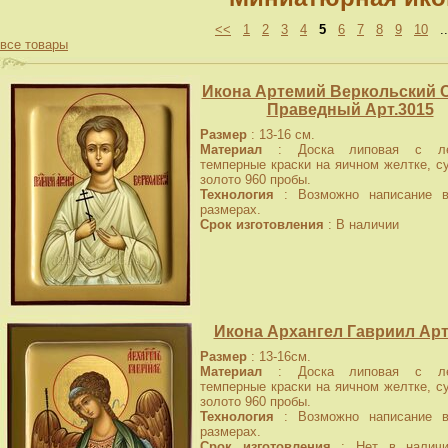
<<
1
2
3
4
5
6
7
8
9
10
.
все товары
Икона Артемий Веркольский 
Праведный Арт.3015
Размер
: 13-16 см.
Материал
: Доска липовая с лев
темперные краски на яичном желтке, с
золото 960 пробы.
Технология
: Возможно написание в
размерах.
Срок изготовления
: В наличии
Икона Архангел Гавриил Арт
Размер
: 13-16см.
Материал
: Доска липовая с лев
темперные краски на яичном желтке, с
золото 960 пробы.
Технология
: Возможно написание в
размерах.
Срок изготовления
: Нет в наличи