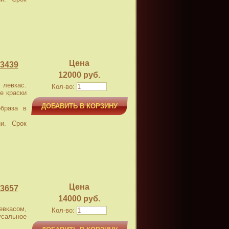
Цена
3439
12000 руб.
левкас.
Кол-во:
е краски
ДОБАВИТЬ В КОРЗИНУ
браза в
и. Срок
Цена
3657
14000 руб.
касом,
Кол-во:
усальное