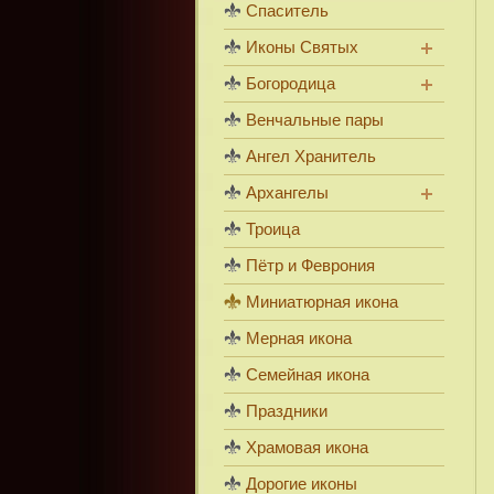
Спаситель
Иконы Святых
Богородица
Венчальные пары
Ангел Хранитель
Архангелы
Троица
Пётр и Феврония
Миниатюрная икона
Мерная икона
Семейная икона
Праздники
Храмовая икона
Дорогие иконы