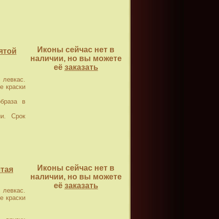
Иконы сейчас нет в
ятой
наличии, но вы можете
её
заказать
левкас.
е краски
браза в
и. Срок
Иконы сейчас нет в
тая
наличии, но вы можете
её
заказать
левкас.
е краски