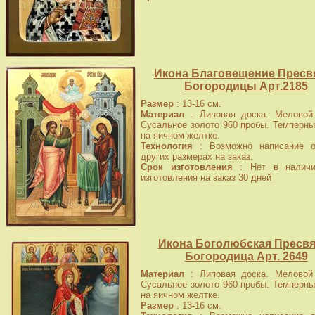
Икона Благовещение Пресв
Богородицы Арт.2185
Размер
: 13-16 см.
Материал
: Липовая доска. Меловой 
Сусальное золото 960 пробы. Темперны
на яичном желтке.
Технология
: Возможно написание о
других размерах на заказ.
Срок изготовления
: Нет в наличи
изготовления на заказ 30 дней
Икона Боголюбская Пресвя
Богородица Арт. 2649
Материал
: Липовая доска. Меловой 
Сусальное золото 960 пробы. Темперны
на яичном желтке.
Размер
: 13-16 см.