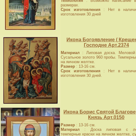
Технология
: Возможно написание в
размерах.
Срок изготовления
: Нет в наличи
изготовления 30 дней
Икона Богоявление ( Крещен
Господне Арт.2374
Материал
: Липовая доска. Меловой 
Сусальное золото 960 пробы. Темперны
на яичном желтке.
Размер
: 13-16 см.
Срок изготовления
: Нет в наличи
изготовления 30 дней.
Икона Борис Святой Благов
Князь Арт.0150
Размер
: 13-16 см.
Материал
: Доска липовая с лев
темперные краски на яичном желтке, с