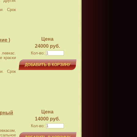
 других
и. Срок
Цена
ие )
24000 руб.
левкас.
Кол-во:
е краски
ДОБАВИТЬ В КОРЗИНУ
и. Срок
Цена
ерный
14000 руб.
Кол-во:
касом,
усальное