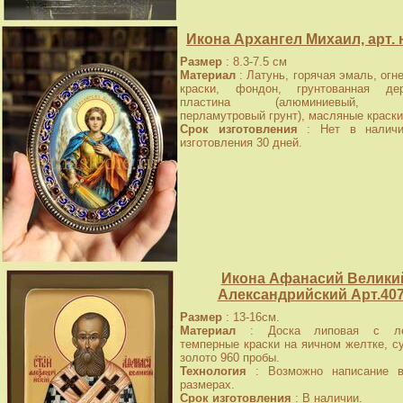
Икона Архангел Михаил, арт.
Размер
: 8.3-7.5 см
Материал
: Латунь, горячая эмаль, огн
краски, фондон, грунтованная дер
пластина (алюминиевый, зо
перламутровый грунт), масляные краски
Срок изготовления
: Нет в наличи
изготовления 30 дней.
Икона Афанасий Велики
Александрийский Арт.40
Размер
: 13-16см.
Материал
: Доска липовая с лев
темперные краски на яичном желтке, с
золото 960 пробы.
Технология
: Возможно написание в
размерах.
Срок изготовления
: В наличии.