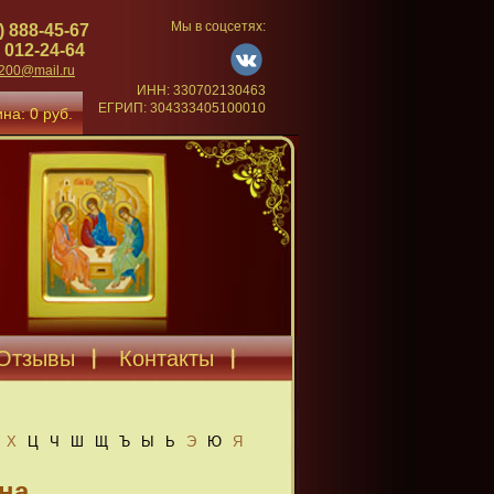
Мы в соцсетях:
) 888-45-67
 012-24-64
4200@mail.ru
ИНН: 330702130463
ЕГРИП: 304333405100010
на: 0 руб.
Отзывы
Контакты
Х
Ц
Ч
Ш
Щ
Ъ
Ы
Ь
Э
Ю
Я
на