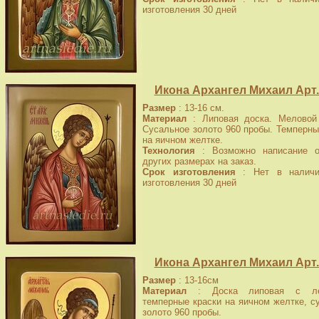
изготовления 30 дней
Икона Архангел Михаил Арт.
Размер
: 13-16 см.
Материал
: Липовая доска. Меловой 
Сусальное золото 960 пробы. Темперны
на яичном желтке.
Технология
: Возможно написание о
других размерах на заказ.
Срок изготовления
: Нет в наличи
изготовления 30 дней
Икона Архангел Михаил Арт.
Размер
: 13-16см
Материал
: Доска липовая с лев
темперные краски на яичном желтке, с
золото 960 пробы.