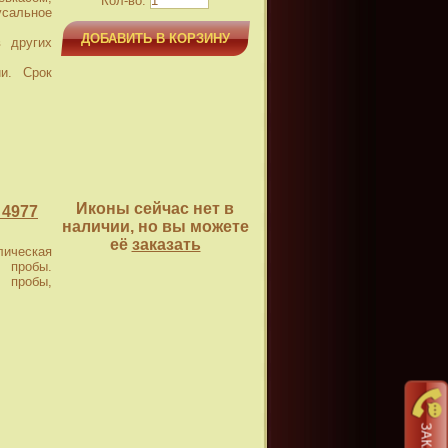
Кол-во:
усальное
ДОБАВИТЬ В КОРЗИНУ
 других
и. Срок
Иконы сейчас нет в
 4977
наличии, но вы можете
её
заказать
ическая
 пробы.
 пробы,