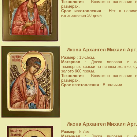
Технология
: Возможно написание в
размерах.
Срок изготовления
: Нет в наличи
изготовления 30 дней
Икона Архангел Михаил Арт.
Размер
: 13-16см.
Материал
: Доска липовая с лев
темперные краски на яичном желтке, с
золото 960 пробы.
Технология
: Возможно написание в
размерах.
Срок изготовления
: В наличии
Икона Архангел Михаил Арт.
Размер
: 5-7см
Материал
: Доска липовая с лев