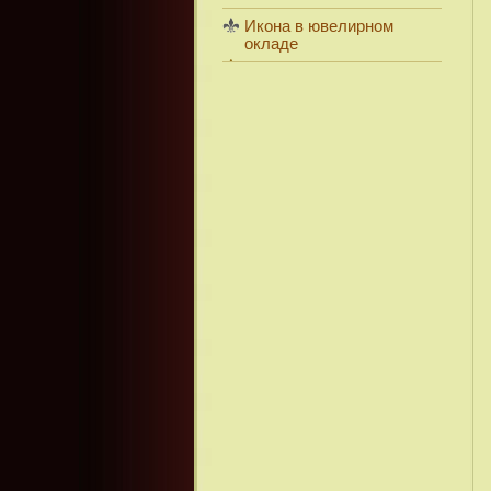
Икона в ювелирном
окладе