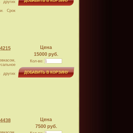
ДОБАВИТЬ В КОРЗИНУ
 других
и. Срок
Цена
4215
15000 руб.
касом,
Кол-во:
усальное
ДОБАВИТЬ В КОРЗИНУ
 других
Цена
4438
7500 руб.
касом,