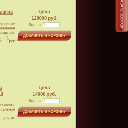
ЗАКАЗАТЬ ЗВОНОК
Цена
 ю0043
128000 руб.
еупорные
Кол-во:
евянная
дотой,
ДОБАВИТЬ В КОРЗИНУ
, лак
и. Срок
Цена
й
74
14000 руб.
Кол-во:
касом,
усальное
ДОБАВИТЬ В КОРЗИНУ
 других