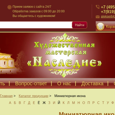
+7 (495
Прием заявок с сайта 24/7
+7(919)
Обработка заказов с 09:00 до 20:00
Вы общаетесь с художником!
aleksei6
Найти
Корзи
ть
Вопрос-ответ
О нас
Доставка
Главная
>
Каталог продукции
>
Миниатюрная икона
А
Б
В
Г
Д
Е
Ё
Ж
З
И
Й
К
Л
М
Н
О
П
Р
С
Т
У
Ф
Миниатюрная ико