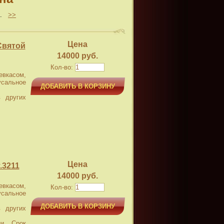
..
>>
Цена
Святой
14000 руб.
Кол-во:
касом,
усальное
ДОБАВИТЬ В КОРЗИНУ
 других
Цена
.3211
14000 руб.
касом,
Кол-во:
усальное
ДОБАВИТЬ В КОРЗИНУ
 других
и. Срок