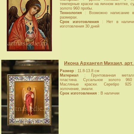
темперные краски на яичном желтке, с
золото 960 пробы.
Технология
: Возможно написание в
размерах.
Срок изготовления
: Нет в наличи
изготовления 30 дней
Икона Архангел Михаил, арт.
Размер
: 11.8-13.8 см
Материал
: Грунтованная металл
пластина. Сусальное золото 960
Масляные краски. Серебро 925
золочение, эмали.
Срок изготовления
: В наличии