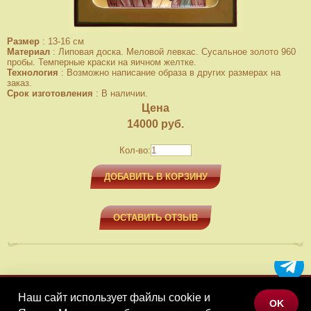
Размер
:
13-16 см
Материал
:
Липовая доска. Меловой левкас. Сусальное золото 960
пробы. Темперные краски на яичном желтке.
Технология
:
Возможно написание образа в других размерах на
заказ.
Срок изготовления
:
В наличии.
Цена
14000
руб.
Кол-во:
ДОБАВИТЬ В КОРЗИНУ
ОСТАВИТЬ ОТЗЫВ
Наш сайт использует файлы cookie и
МЕНЮ
OK