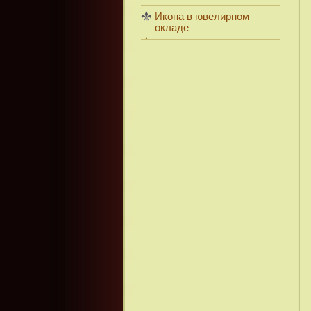
Икона в ювелирном
окладе