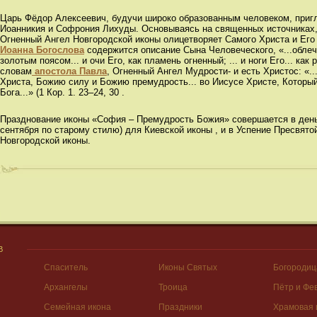
Царь Фёдор Алексеевич, будучи широко образованным человеком, пригл
Иоанникия и Софрония Лихуды. Основываясь на священных источниках, 
Огненный Ангел Новгородской иконы олицетворяет Самого Христа и Его
Иоанна Богослова
содержится описание Сына Человеческого, «...облеч
золотым поясом... и очи Его, как пламень огненный; ... и ноги Его... как 
словам
апостола Павла
, Огненный Ангел Мудрости- и есть Христос: «..
Христа, Божию силу и Божию премудрость... во Иисусе Христе, Которы
Бога...» (1 Кор. 1. 23–24, 30 .
Празднование иконы «София – Премудрость Божия» совершается в день
сентября по старому стилю) для Киевской иконы , и в Успение Пресвятой
Новгородской иконы.
В
Спаситель
Иконы Святых
Богородиц
Архангелы
Троица
Пётр и Фе
Семейная икона
Праздники
Храмовая 