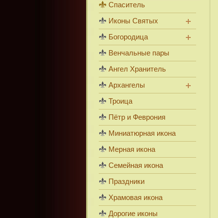
Спаситель
Иконы Святых
Богородица
Венчальные пары
Ангел Хранитель
Архангелы
Троица
Пётр и Феврония
Миниатюрная икона
Мерная икона
Семейная икона
Праздники
Храмовая икона
Дорогие иконы