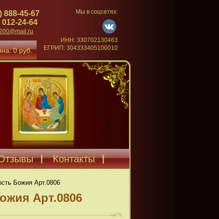
Мы в соцсетях:
) 888-45-67
 012-24-64
4200@mail.ru
ИНН: 330702130463
ЕГРИП: 304333405100010
на: 0 руб.
Отзывы
Контакты
сть Божия Арт.0806
ожия Арт.0806