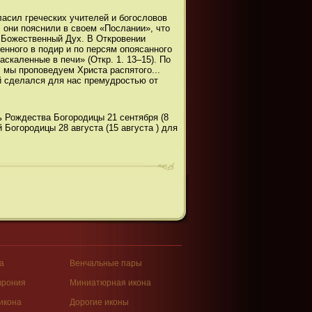
асил греческих учителей и богословов
они пояснили в своем «Послании», что
 Божественный Дух. В Откровении
енного в подир и по персям опоясанного
раскаленные в печи» (Откр. 1. 13–15). По
. мы проповедуем Христа распятого...
й сделался для нас премудростью от
 Рождества Богородицы 21 сентября (8
 Богородицы 28 августа (15 августа ) для
а
Венчальные пары
врония
Миниатюрная икона
икона
Дорогие иконы