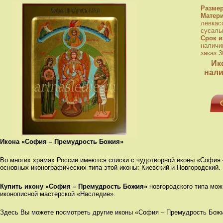
Разме
Матер
левкас
сусаль
Срок и
наличи
заказ 3
Ик
нали
Икона «София – Премудрость Божия»
Во многих храмах России имеются списки с чудотворной иконы «София
основных иконографических типа этой иконы: Киевский и Новгородский.
Купить икону «София – Премудрость Божия»
новгородского типа мож
иконописной мастерской «Наследие».
Здесь Вы можете посмотреть другие иконы «София – Премудрость Бож