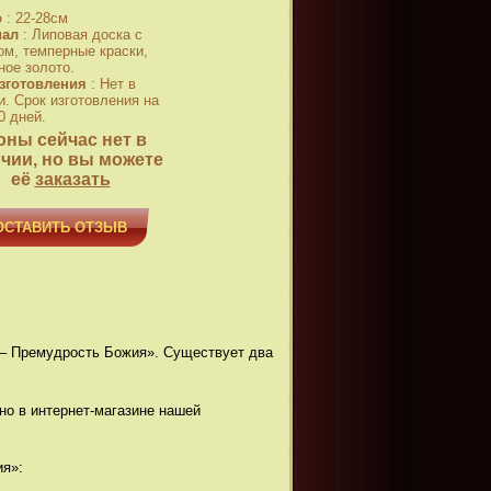
р
:
22-28см
иал
:
Липовая доска с
ом, темперные краски,
ное золото.
зготовления
:
Нет в
и. Срок изготовления на
0 дней.
оны сейчас нет в
чии, но вы можете
её
заказать
ОСТАВИТЬ ОТЗЫВ
 – Премудрость Божия». Существует два
но в интернет-магазине нашей
ия»: