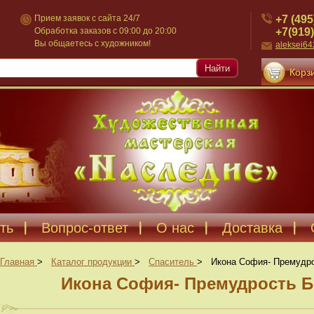
+7 (495
Прием заявок с сайта 24/7
+7(919)
Обработка заказов с 09:00 до 20:00
Вы общаетесь с художником!
aleksei6
Найти
Корзи
ть
Вопрос-ответ
О нас
Доставка
Главная
>
Каталог продукции
>
Спаситель
>
Икона София- Премудро
Икона София- Премудрость Б