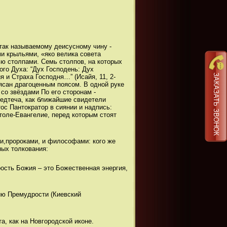
так называемому деисусному чину -
и крыльями, «яко велика совета
ю столпами. Семь столпов, на которых
го Духа: “Дух Господень: Дух
ЗАКАЗАТЬ ЗВОНОК
я и Страха Господня…” (Исайя, 11, 2-
ясан драгоценным поясом. В одной руке
 со звёздами По его сторонам -
едтеча, как ближайшие свидетели
с Пантократор в сиянии и надпись:
толе-Евангелие, перед которым стоят
и,пророками, и философами: кого же
ых толкования:
ость Божия – это Божественная энергия,
ию Премудрости (Киевский
а, как на Новгородской иконе.