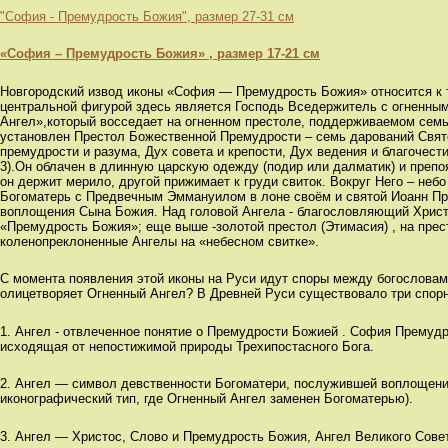
"София - Премудрость Божия", размер 27-31 см
«София – Премудрость Божия» , размер 17-21 см
Новгородский извод иконы «София — Премудрость Божия» относится к 
центральной фигурой здесь является Господь Вседержитель с огненным
Ангел»,который восседает на огненном престоле, поддерживаемом семь
установлен Престол Божественной Премудрости – семь дарований Свято
премудрости и разума, Дух совета и крепости, Дух ведения и благочести
3).Он облачен в длинную царскую одежду (подир или далматик) и препо
он держит мерило, другой прижимает к груди свиток. Вокруг Него – небо
Богоматерь с Предвечным Эммануилом в лоне своём и святой Иоанн Пр
воплощения Сына Божия. Над головой Ангела - благословляющий Христо
«Премудрость Божия»; еще выше -золотой престол (Этимасия) , на прес
коленопреклоненные Ангелы на «небесном свитке».
С момента появления этой иконы на Руси идут споры между богословам
олицетворяет Огненный Ангел? В Древней Руси существовало три спорн
1. Ангел - отвлеченное понятие о Премудрости Божией . София Премудр
исходящая от непостижимой природы Трехипостасного Бога.
2. Ангел — символ девственности Богоматери, послужившей воплощен
иконографический тип, где Огненный Ангел заменен Богоматерью).
3. Ангел — Христос, Слово и Премудрость Божия, Ангел Великого Совет