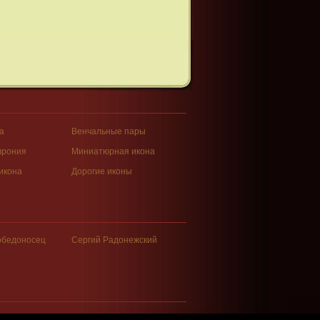
а
Венчальные пары
врония
Миниатюрная икона
икона
Дорогие иконы
обедоносец
Сергий Радонежский