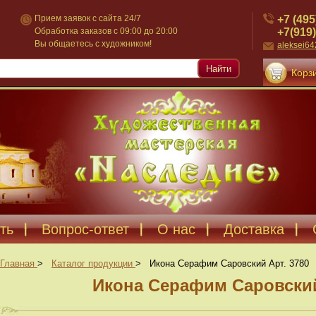
+7 (495
Прием заявок с сайта 24/7
+7(919)
Обработка заказов с 09:00 до 20:00
Вы общаетесь с художником!
aleksei6
Найти
Корзи
ть
Вопрос-ответ
О нас
Доставка
Главная
>
Каталог продукции
>
Икона Серафим Саровский Арт. 3780
Икона Серафим Саровский