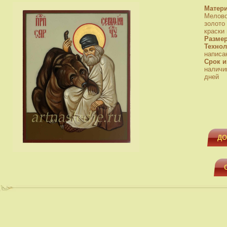
Матер
Мелово
золото
краски
Разме
Технол
написа
Срок и
наличи
дней
ДО