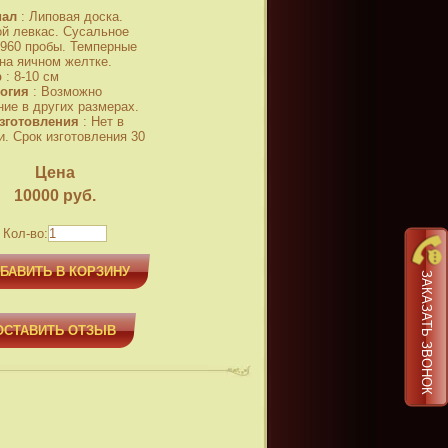
иал
:
Липовая доска.
й левкас. Сусальное
 960 пробы. Темперные
 на яичном желтке.
р
:
8-10 см
огия
:
Возможно
ние в других размерах.
зготовления
:
Нет в
и. Срок изготовления 30
Цена
10000
руб.
Кол-во:
БАВИТЬ В КОРЗИНУ
ЗАКАЗАТЬ ЗВОНОК
ОСТАВИТЬ ОТЗЫВ