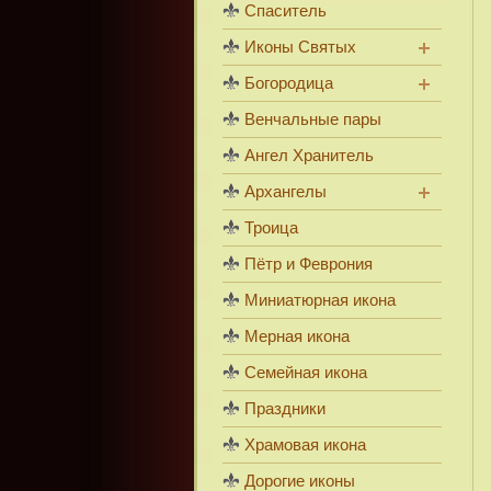
Спаситель
Иконы Святых
Богородица
Венчальные пары
Ангел Хранитель
Архангелы
Троица
Пётр и Феврония
Миниатюрная икона
Мерная икона
Семейная икона
Праздники
Храмовая икона
Дорогие иконы