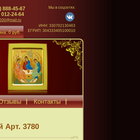
Мы в соцсетях:
) 888-45-67
 012-24-64
4200@mail.ru
ИНН: 330702130463
ЕГРИП: 304333405100010
на: 0 руб.
Отзывы
Контакты
 Арт. 3780