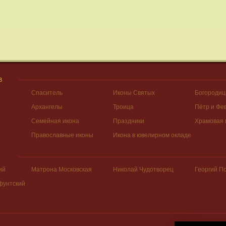
В
Спаситель
Иконы Святых
Богородиц
Архангелы
Троица
Пётр и Фе
Семейная икона
Праздники
Храмовая 
Православные иконы
Икона в ювелирном окладе
ий
Матрона Московская
Николай Чудотворец
Георгий П
фунтский