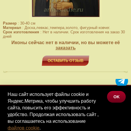
Размер
:
30-40 см
Материал
:
Доска,левкас,темпера,золото, фигурный ковчег.
Срок изготовления
:
Нет в наличии. Срок изготовления на заказ 30
дней
Иконы сейчас нет в наличии, но вы можете её
заказать
ОСТАВИТЬ ОТЗЫВ
Наш сайт использует файлы cookie и
МЕНЮ
OK
Яндекс.Метрика, чтобы улучшить работу
КАТАЛОГ ТОВАРОВ
сайта, повысить его эффективность и
КОНТАКТЫ
удобство. Продолжая использовать сайт ,
вы соглашаетесь на использование
©Наследие, 2026
файлов cookie
.
Политика конфиденциальности